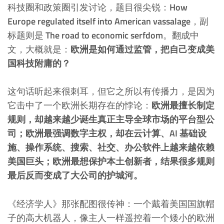
科技圈和政策圈引发讨论，题目很尖锐：
How
Europe regulated itself into American vassalage
，副
标题则是
The road to economic serfdom
。翻成中
文，大概就是：
欧洲是如何通过监管，把自己变成美
国科技附庸的？
这句话听起来很刺耳，但它之所以有传播力，是因为
它击中了一个欧洲长期存在的悖论：
欧洲最擅长制定
规则，却越来越少诞生真正主导全球市场的平台型公
司；欧洲最强调数字主权，却在云计算、AI 基础设
施、操作系统、搜索、社交、办公软件上越来越依赖
美国巨头；欧洲最想保护本土创新者，结果很多规则
最后反而变成了大公司的护城河。
《经济学人》那张配图很传神：一个戴着美国国旗帽
子的高大机器人，像主人一样遥控着一个矮小的欧洲