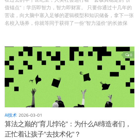
值锚点"：学历即智力，智力即财富。 只要你通过十几年的
苦读，向大脑中塞入足够的逻辑模型和知识储备，拿下一张
名校入场券，你就等同于获得了一份"智力溢价"的长效保
单。 但在2026年的今天，这套锚点正在以前所未有的速度
发生剧烈偏移。 最近，硅谷和学术界传来的三股冷风，不
仅吹散了精英阶层的优越感，更揭示了一个令所
0
AI技术
2026-03-01
算法之巅的"育儿悖论"：为什么AI缔造者们，
正忙着让孩子"去技术化"？