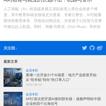
人工智能（AI）的迅猛发展正深刻改变人类社会的多个维
度，其中教育和就业领域尤为显著。专家们警告，AI可能重
塑传统教育体系，导致知识商品化，并使孩子们在智力竞赛
中难以赶上机器。同时，埃隆·马斯克（Elon Musk）等科技
领袖预测，在3至7年内，AI将引发大规模失业，但同时带来
极端丰裕的社会状态。这种双重影响引发了对未来工作与学
习方式的广泛讨论。 根据最近的报告，AI的投资预计将从
关注我 :
2021年的253.82亿美元增长到更高水平，但其潜在风险不
容忽视。本文将从教育重塑、就业冲击、专家观点以及潜在
最新文章
解决方案四个方面展开深度观察，旨在提供严谨的分析框
架，帮助读者理解这一复杂议题。
会员专区
黄埔一次开放31个AI场景：地方产业政策开始
从“给补贴”转向“给订单入口”
2026-08-05
会员专区
APEC首次把开源AI推到部长级：成都声明给中国
企业的四个出海信号