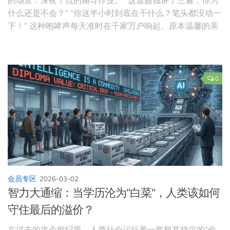
的场景：深夜十点的辅导作业。 “这道题我讲了三遍，你为
什么还是不会？” “你这半小时到底在干什么？笔头都没动一
下！” 这种咆哮声每天准时在千家万户响起。原本温馨的亲
子关系，在这一刻降到了冰点。家长变成了声嘶力竭的"监
工"，孩子变成了战战兢兢的"囚徒"。我们不禁要问：教育的
初衷是为了传递知识，还是为了制造隔阂？ 今天，我想聊
聊一个能够彻底终结这种"家庭战争"的方案——
0
OpenClaw。在发烧友的圈子里，它有一个更接地气的名
字：“龙虾”。 它不是那种只会搜索答案的简单工具，而是一
个具备深度思考能力的AI智能辅导员。当我们将繁琐、重复
且充满情绪摩擦的教育环节交给"龙虾"时，你会发现，完美
的辅导与亲密的亲子关系，原来真的可以兼得。
会员专区
2026-03-02
智力大通缩：当学历沦为"白菜"，人类该如何
守住最后的溢价？
在过去的半个世纪里，人类社会运行着一套极其稳定的"价