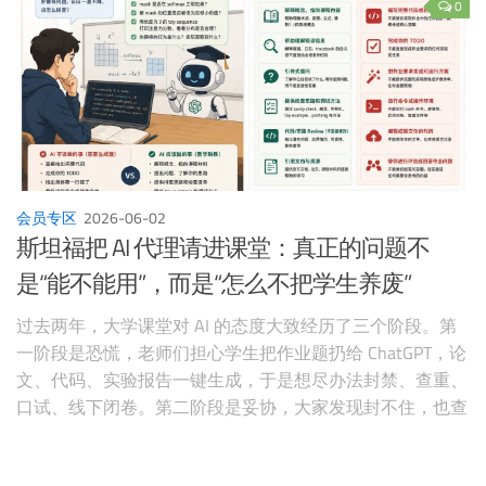
0
会员专区
2026-06-02
斯坦福把 AI 代理请进课堂：真正的问题不
是“能不能用”，而是“怎么不把学生养废”
过去两年，大学课堂对 AI 的态度大致经历了三个阶段。第
一阶段是恐慌，老师们担心学生把作业题扔给 ChatGPT，论
文、代码、实验报告一键生成，于是想尽办法封禁、查重、
口试、线下闭卷。第二阶段是妥协，大家发现封不住，也查
不准，更挡不住学生在宿舍、咖啡馆、手机上使用 AI。第三
阶段才刚刚开始：既然 AI 已经进入学习现场，教育者真正