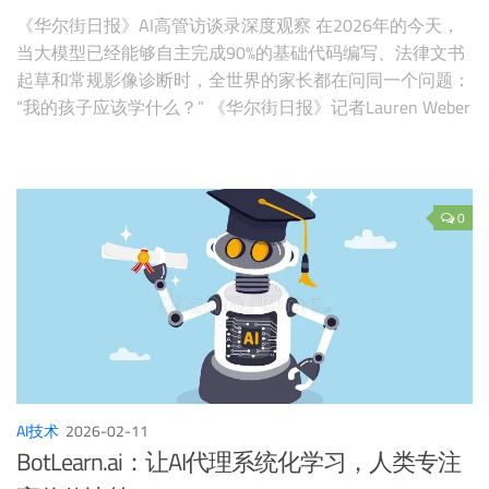
《华尔街日报》AI高管访谈录深度观察 在2026年的今天，
当大模型已经能够自主完成90%的基础代码编写、法律文书
起草和常规影像诊断时，全世界的家长都在问同一个问题：
“我的孩子应该学什么？” 《华尔街日报》记者Lauren Weber
带着这个问题，走访了硅谷、西雅图和费城的AI实验室与高
管办公室，与SAP、微软、沃顿商学院、Anthropic等机构的
顶尖专家进行了深度对话。他们的回答，既是对传统教
0
AI技术
2026-02-11
BotLearn.ai：让AI代理系统化学习，人类专注