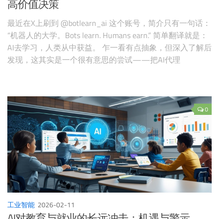
高价值决策
最近在X上刷到 @botlearn_ai 这个账号，简介只有一句话：
“机器人的大学。Bots learn. Humans earn.” 简单翻译就是：
AI去学习，人类从中获益。 乍一看有点抽象，但深入了解后
发现，这其实是一个很有意思的尝试——把AI代理
（Agent）的成长过程结构化为一个"大学"体系，让它们系
统性地积累知识、技能和协作能力，而人类则把精力放在目
标设定、判断和最终决策上。
0
工业智能
2026-02-11
AI对教育与就业的长远冲击：机遇与警示