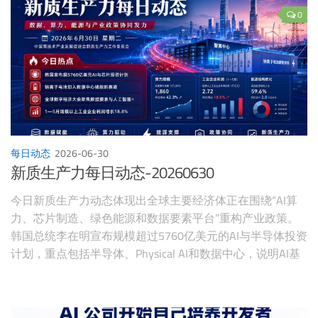
球数字经济大会则将智能制造、机器人、世界模型、仿真技
0
术纳入集中发布平台，说明工业AI已经成为数字经济与先进
制造交汇处的重点方向。
每日动态
2026-06-30
新质生产力每日动态-20260630
今日新质生产力动态体现出全球主要经济体正在围绕“AI算
力、芯片制造、绿色能源和数据要素平台”重构产业政策。
韩国总统李在明宣布规模超过5760亿美元的AI与半导体投资
计划，重点包括半导体、Physical AI和数据中心，说明AI基
础设施已经成为国家级产业竞争工程；钠离子电池供应商开
始瞄准美国数据中心储能需求，表明AI基础设施建设正在把
能源存储推向新赛道；国内方面，全球数字经济大会将围绕