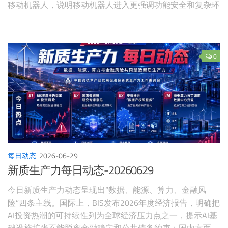
移动机器人，说明移动机器人进入更强调功能安全和复杂环
境可靠性的阶段；RoboDK CAM与Hirebotics无代码喷涂协作
机器人，体现工业软件正降低机器人从CAD、工艺到现场部
署的门槛；Epson、FORT Robotics与NVIDIA Halos相关动态
说明，Physical AI规模化首先要解决人机共场安全；
0
Automation.com关于一线工人知识的分析，则提示工业AI落
地不仅靠传感器数据，还需要把维修经验、工艺判断和现场
决策转化为可用数据资产。
每日动态
2026-06-29
新质生产力每日动态-20260629
今日新质生产力动态呈现出“数据、能源、算力、金融风
险”四条主线。国际上，BIS发布2026年度经济报告，明确把
AI投资热潮的可持续性列为全球经济压力点之一，提示AI基
础设施扩张不能脱离金融稳定和公共债务约束；国内方面，