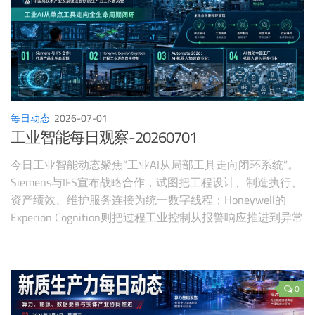
每日动态
2026-07-01
工业智能每日观察-20260701
今日工业智能动态聚焦“工业AI从局部工具走向闭环系统”。
Siemens与IFS宣布战略合作，试图把工程设计、制造执行、
资产绩效、维护服务连接为统一数字线程；Honeywell的
Experion Cognition则把过程工业控制从报警响应推进到异常
预测和自主操作；Control Engineering围绕Automate 2026
总结AI如何帮助机器人从研发走向商业化，并指出自动化投
资论证不应只看传统ROI。
0