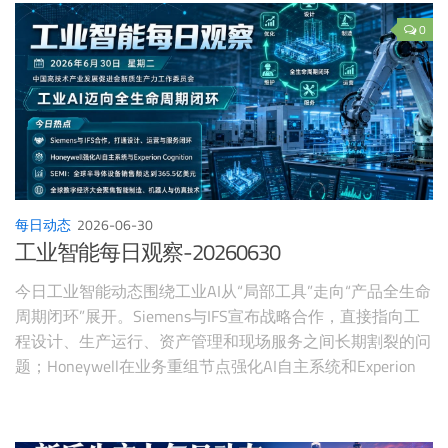
期代码Agent越强，越需要任务监督、权限边界和安全评
估。开源与研究社区方面，GitHub公开评估Copilot Agentic
0
Harness，Ai2发布DiScoFormer研究，说明AI竞争正在从“模
型本体”扩展到“执行框架、工具链效率与科学计算基础模
型”。
每日动态
2026-06-30
工业智能每日观察-20260630
今日工业智能动态围绕工业AI从“局部工具”走向“产品全生命
周期闭环”展开。Siemens与IFS宣布战略合作，直接指向工
程设计、生产运行、资产管理和现场服务之间长期割裂的问
题；Honeywell在业务重组节点强化AI自主系统和Experion
Cognition，显示过程工业正在从自动化控制迈向异常预测与
自主运营；SEMI披露一季度全球半导体设备销售额达到
365.5亿美元，AI相关产能扩张推动设备与自动化投资；全