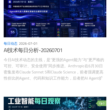
每日动态
2026-07-01
AI技术每日分析-20260701
今日AI技术动态的主线，是“更强的Agent能力”与“更严格的
可控、可审计、安全使用”同步推进。Anthropic在6月30日
密集发布Claude Sonnet 5和Claude Science，前者强调更高
性价比的Agent、代码和知识工作能力，后者把AI Agent扩
展到科研工作台，并要求可复现、可审计的科学产出。
GitHub与JetBrains进一步打通Copilot Agent在IDE中的入口，
Claude Sonnet 5也进入GitHub Copilot模型选择体系，说明
开发者工具正在从“插件”走向“原生Agent工作流”。
0