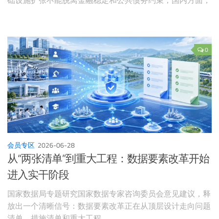
国家数据局专题研究专家咨询意见，推动数据要素改革从概
念设计转向问题清单、措施清单和政策转化；安徽继续推
进“数据产权即服务”，说明地方正在把数据登记、合规、交
易、融资等环节打包成服务体系；能源和算力方面，非化石
0
能源电力消费核算、绿电算力协同和“可调度AI数据中心”研
究共同表明，新质生产力竞争正在从单点项目转向数据、能
源、算力与制度供给的系统组织能力。
会员专区
2026-06-28
从“两张清单”到重大工程：数据要素改革开始
进入实干阶段
国家数据局专题研究国家数据专家咨询委员会意见建议，释
放出一个清晰信号：数据要素改革正在从顶层设计走向问题
清单、措施清单和重大工程。