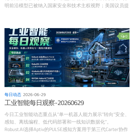
明前沿模型已被纳入国家安全和技术主权视野；美国议员提
出AI事故报告法案，显示模型事故治理正在从企业自律走向
制度约束；Meta挖角Virtue AI团队，则反映AI安全工具链正
在成为大厂竞争重点。与此同时，OpenAI披露的Codex使用
数据说明，Agent正在从开发者工具扩展到组织级工作方
0
式；Google限制Meta使用Gemini容量、Firmus与Nvidia签署
大规模算力合作，则说明AI竞争越来越受推理算力、云资源
和成本结构制约。
每日动态
2026-06-29
工业智能每日观察-20260629
今日工业智能动态重点从“单一机器人能力展示”转向“安全、
感知、离线编程、低代码部署和一线知识数据化”。
Robust.AI选择Aptiv的PULSE感知方案用于第三代Carter协作