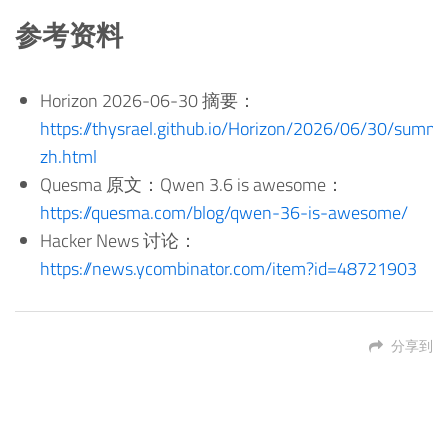
参考资料
Horizon 2026-06-30 摘要：
https://thysrael.github.io/Horizon/2026/06/30/summ
zh.html
Quesma 原文：Qwen 3.6 is awesome：
https://quesma.com/blog/qwen-36-is-awesome/
Hacker News 讨论：
https://news.ycombinator.com/item?id=48721903
分享到