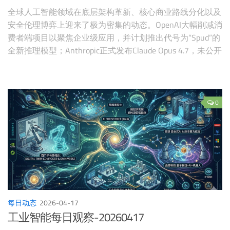
全球人工智能领域在底层架构革新、核心商业路线分化以及
安全伦理博弈上迎来了极为密集的动态。OpenAI大幅削减消
费者端项目以聚焦企业级应用，并计划推出代号为“Spud”的
全新推理模型；Anthropic正式发布Claude Opus 4.7，未公开
的“Mythos”模型则因“过于强大”的公关策略引发强烈争议。
0
每日动态
2026-04-17
工业智能每日观察-20260417