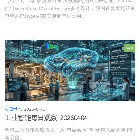
（Agent）"与"系统级闭环"大规模跃升的显著特征。NVIDIA
推出Vera Rubin DSX AI Factory参考设计，我国首套智能双束
电镜系统Hyper-FIB实现量产化应用。
0
每日动态
2026-04-04
工业智能每日观察-20260404
全球工业智能领域跨入了从"单点实验"向"全局系统落地"的
新阶段。