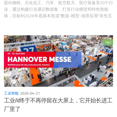
面向钢铁、石化化工、汽车、航空航天、医疗装备等20个行
业，通过构建行业通识数据集，打造行业模型和特色智能
体，目标到2026年底基本形成"数据-模型-场景应用"良性互
促循环。美国钢铁巨头Cleveland-Cliffs与Palantir签署三年AI
平台合作协议，将AI技术部署到钢铁制造运营和商业流程的
核心环节。SK Telecom携手NVIDIA将元宇宙平台转型为物理
AI训练平台，通过数字孪生降低制造风险。北京车展2026成
0
为AI大模型上车爆发元年。
工业智能
2026-04-21
工业AI终于不再停留在大屏上，它开始长进工
厂里了