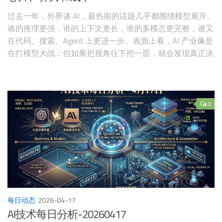
过去一年，外界谈 AI，最热闹的话题几乎都围绕模型展开。
谁的推理更强，谁的上下文更长，谁的多模态更完整，谁又
在代码、搜索、Agent 上更进一步。表面上看，AI 产业像是
在打模型大战；但如果把视角往下挖一层，就会发现真正决
定胜负的东西，正在从模型能力，转向另一套更硬、更重、
也更残酷的底层体系：芯片、算力、供电、网络，以及谁能
把这些东西的成本打下来。 最近一连串新闻，几乎把这个
趋势摆到了台面上。Meta 刚把与 Broadcom 的定制 AI 芯片
0
合作延长到 2029 年；Google 也与 Broadcom 签了长期协
议，共同开发未来几代定制 AI 芯片，协议一路延伸到 2031
年；Anthropic 一边加码 Google TPU 体系，一边又被曝正在
评估自研芯片。热闹还在模型层，真正的战争却已经打到算
力底盘上了。
每日动态
2026-04-17
AI技术每日分析-20260417