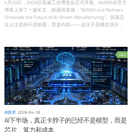
4月20日，2026汉诺威工业博览会正式开展。NVIDIA在官方
博客上发了一篇长文，标题很直接：“NVIDIA and Partners
Showcase the Future of AI-Driven Manufacturing”。但真正
让人注意的不是标题，而是内容——这次不是概念演示，
不是渲染视频，而是一个接一个的真实工厂部署案例。人形
机器人在西门子德国工厂跑了8小时物流，视觉AI Agent在
丰田产线上监控生产节拍，数字孪生帮Krones把仿真时间从
4小时压到5分钟。工业AI终于从大屏上走下来了。
0
AI技术
2026-04-18
AI下半场，真正卡脖子的已经不是模型，而是
芯片、算力和成本