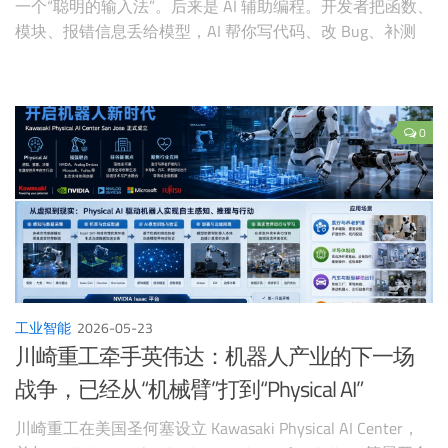
一个“聪明的输入法”。后来是 AI 辅助编程。开发者把函数、
模块、报错信息丢给模型，AI 帮你写代码、改 Bug、补测
试。再往后，Cursor、Claude Code、Codex 这类工具把编程
变成了一个更接近对话和调度的过程：你说目标、说约束、
看结果、再反馈。于是“Vibe Coding”这
0
工业智能
2026-05-23
川崎重工牵手英伟达：机器人产业的下一场
战争，已经从“机械臂”打到“Physical AI”
川崎重工在美国圣何塞设立 Kawasaki Physical AI Center，