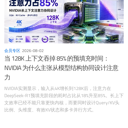
会员专区
2026-08-02
当 128K 上下文吞掉 85% 的预填充时间：
NVIDIA 为什么主张从模型结构协同设计注意
力
NVIDIA实测显示，输入从4K增长到128K后，注意力在
DeepSeek-R1预填充阶段的耗时占比从18%升至85%。长上下
文效率已经不能只靠更快内核，而要同时设计Query/KV头
比例、头维度、有效KV状态和多卡并行方式。