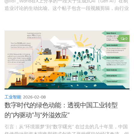
@IIoT_World在X上分享的一段关于生成式AI（Gen AI）在制
造业讨论的生动比喻。这个帖子包含一段视频剪辑，由行业
领袖组成的专家小组讨论，他们认为大多数人只关注"冰山
一角"——那些炫目的大型语言模型（LLMs）如ChatGPT
——而忽略了水下沉重的部分：数据结构化、新型数据来
源，以及从概率预测转向铁一般的保证。
0
工业智能
2026-02-08
数字时代的绿色动能：透视中国工业转型
的“内驱动”与“外溢效应”
引言：从“环境噩梦”到“数字曙光” 在过去的几十年里，中国