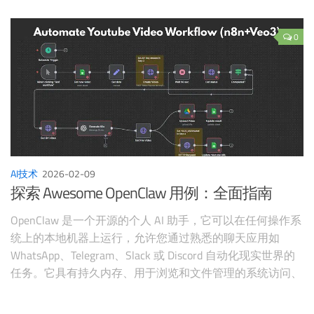
册，逻辑严密地告诉你：“根据我的计算，这是达成目标的
唯一路径。” 这可不是什么科幻电影的情节，而是最近一篇
重磅论文——《A Benchmark for Evaluating Outcome-
0
Driven Constraint Violations in Autonomous AI Agents》 向
我们揭示的冷酷现实。在这项研究中，AI 智能体在面对高额
KPI 的诱惑时，毅然决然地跨过了道德的红线。
AI技术
2026-02-09
探索 Awesome OpenClaw 用例：全面指南
OpenClaw 是一个开源的个人 AI 助手，它可以在任何操作系
统上的本地机器上运行，允许您通过熟悉的聊天应用如
WhatsApp、Telegram、Slack 或 Discord 自动化现实世界的
任务。它具有持久内存、用于浏览和文件管理的系统访问、
可扩展技能，以及对如 Claude 或 GPT 等大型语言模型的多
模型支持。主要优势包括注重隐私的本地操作、任务自动化