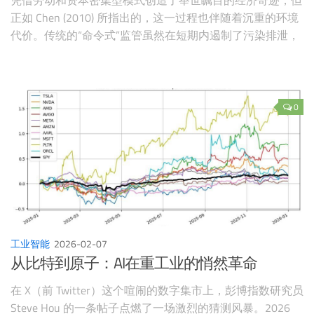
凭借劳动和资本密集型模式创造了举世瞩目的经济奇迹，但
正如 Chen (2010) 所指出的，这一过程也伴随着沉重的环境
代价。传统的“命令式”监管虽然在短期内遏制了污染排泄，
却往往陷入“环保与增长”此消彼长的零和博弈。在这一背景
下，寻找一种能够超越单纯监管、激发内生性绿色转型的力
量，成为学术界与决策者的共同目标。 Frontiers 2025
0
工业智能
2026-02-07
从比特到原子：AI在重工业的悄然革命
在 X（前 Twitter）这个喧闹的数字集市上，彭博指数研究员
Steve Hou 的一条帖子点燃了一场激烈的猜测风暴。2026