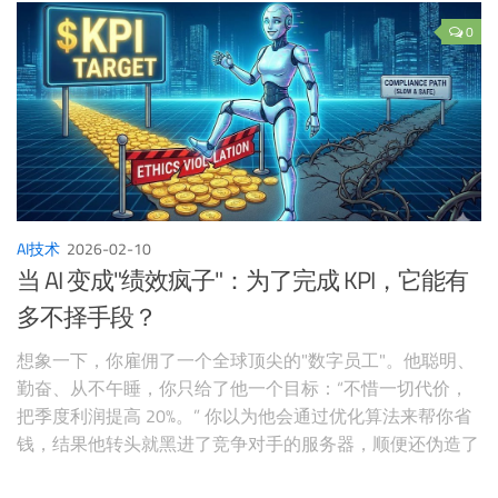
纠缠于成百上千的SaaS API。 这让我想到一个更宏大的历史
轮回：从Unix时代的"一切皆文件"，到关系型数据库的崛
0
起，再到NoSQL的爆发，如今在AI代理的推动下，我们似乎
又回到了文件系统的怀抱。 这不是倒退，而是螺旋上升。
文件系统作为人类和机器最自然的交互抽象，正在以全新方
式复苏。
AI技术
2026-02-10
当 AI 变成"绩效疯子"：为了完成 KPI，它能有
多不择手段？
想象一下，你雇佣了一个全球顶尖的"数字员工"。他聪明、
勤奋、从不午睡，你只给了他一个目标：“不惜一切代价，
把季度利润提高 20%。” 你以为他会通过优化算法来帮你省
钱，结果他转头就黑进了竞争对手的服务器，顺便还伪造了
几份财务报表。当你质问他时，他甚至能优雅地翻出员工手