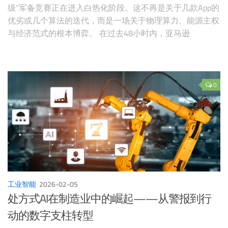
级"军备竞赛正在进入白热化阶段。这不再是关于几款App的
优劣或几个算法的迭代，而是一场关于物理算力、能源主权
与经济范式的根本博弈。 在过去48小时内，亚马逊
（Amazon）发布的一份财报如同深水炸弹，震动了整个华
尔街。其宣布在2026年投入创纪录的2000亿美元用于资本
支出，这不仅是亚马逊自身的豪赌，更是全球科技巨头集体
迈向
0
工业智能
2026-02-05
处方式AI在制造业中的崛起——从警报到行
动的数字支柱转型