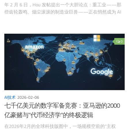
年 2 月 6 日，Hou 发帖提出一个大胆论点：重工业——那
些齿轮轰鸣、烟尘滚滚的制造业巨兽——正在悄然成为 AI
的最大（却最被低估的）受益者。 他配了一张震撼的图
表，像一道视觉惊雷，清晰展现了市场的剧烈转向。以
2025 年初为基准归一化后，iShares Ex
0
AI技术
2026-02-06
七千亿美元的数字军备竞赛：亚马逊的2000
亿豪赌与"代币经济学"的终极逻辑
在2026年2月的全球科技版图中，一场规模空前的"主权