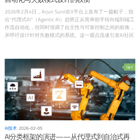
2026年2月4日，Arjun Sunil在X平台上发布了一篇帖子，指
出"代理式AI"（Agentic AI）趋势正从简单助手转向端到端工
作流自动化，但同时强调了自主性与可靠控制之间的权衡，
并呼吁设计针对失败模式的系统。这一观点迅速引发AI社区
热议，24小时内互动量超过3000次，许多开发者、企业家
和研究者参与讨论，将其视为代理式AI成熟化的关键洞察。
Arjun Sunil
0
AI技术
2026-02-05
AI分类框架的演进——从代理式到自治式再