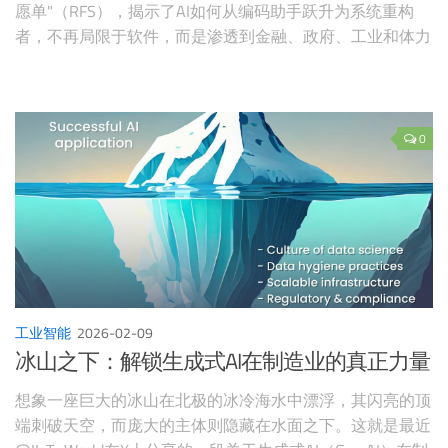
愿单"（RFS），揭示了AI如何从编码助手跃升为系统重构
者，不再局限于软件，而是渗透到金融、政府、工业和体力
劳动等传统领域。这篇博客将基于帖子内容，深入剖析这些
赛道，结合真实案例和前瞻分析，探索AI如何点亮被忽视的
角落。我们将从YC的传奇背景入手，一一解码这10大赛
道，帮助你捕捉下一个独角兽的机会。
0
工业智能
2026-02-09
冰山之下：解锁生成式AI在制造业的真正力量
想象一座巨大的冰山在北极的冰冷海水中漂浮，其闪亮的顶
端刺破天空，而庞大的主体则隐藏在水面之下。这就是最近