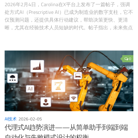
2026年2月4日，Carolina在X平台上发布了一篇帖子，强调
处方式AI（Prescriptive AI）已成为制造业的数字支柱，它不
仅预测问题，还提供具体行动建议，帮助决策更快、更清
晰，尤其在经验技术人员短缺的时代。帖子指出，未来焦点
应从"更多警报"转向"更好行动"，这一观点迅速引发工业AI
社区热议，24小时内互动量超过4000次，许多制造业从业
者和工
0
AI技术
2026-02-05
代理式AI趋势演进——从简单助手到端到端
自动化与失败模式设计的权衡