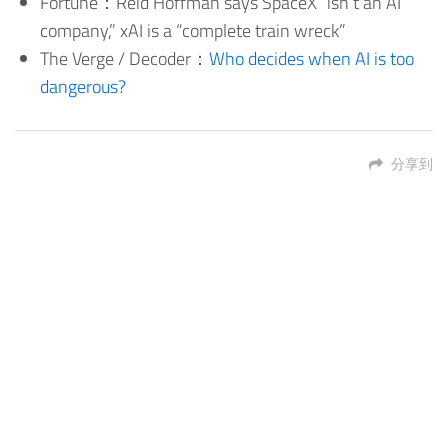
Fortune：Reid Hoffman says SpaceX “isn’t an AI
company,” xAI is a “complete train wreck”
The Verge / Decoder：
Who decides when AI is too
dangerous?
分享到