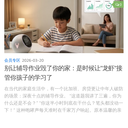
0
会员专区
2026-03-20
别让辅导作业毁了你的家：是时候让"龙虾"接
管你孩子的学习了
在当代的家庭生活中，有一个比加班、房贷更让中年人破防
的场景：深夜十点的辅导作业。 “这道题我讲了三遍，你为
什么还是不会？” “你这半小时到底在干什么？笔头都没动一
下！” 这种咆哮声每天准时在千家万户响起。原本温馨的亲
子关系，在这一刻降到了冰点。家长变成了声嘶力竭的"监
工"，孩子变成了战战兢兢的"囚徒"。我们不禁要问：教育的