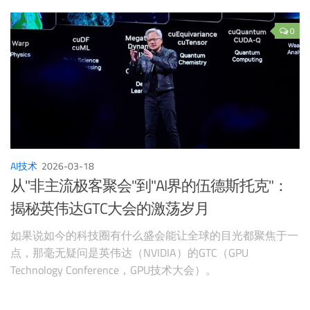
0
AI技术
2026-03-18
从"非主流极客聚会"到"AI界的伍德斯托克"：
揭秘英伟达GTC大会的激荡岁月
如果说如今的科技圈有什么盛会能让全球的目光都聚焦于一
点，那毫无疑问是英伟达（NVIDIA）的GTC（GPU
Technology Conference，GPU技术大会）。