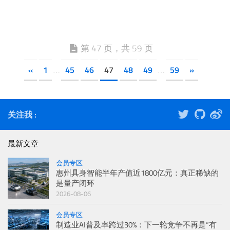
第 47 页，共 59 页
«
1
45
46
47
48
49
59
»
…
…
关注我 :
最新文章
会员专区
惠州具身智能半年产值近1800亿元：真正稀缺的
是量产闭环
2026-08-06
会员专区
制造业AI普及率跨过30%：下一轮竞争不再是“有