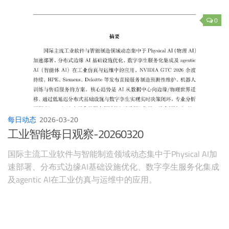
初衷是为了传递知识，还是为了制造隔阂？ 今天，我想聊
聊一个能够彻底终结这种"家庭战争"的方案——
0
OpenClaw。在发烧友的圈子里，它有一个更接地气的名
字：“龙虾”。 它不是那种只会搜索答案的简单工具，而是一
个具备深度思考能力的AI智能辅导员。当我们将繁琐、重复
且充满情绪摩擦的教育环节交给"龙虾"时，你会发现，完美
的辅导与亲密的亲子关系，原来真的可以兼得。
每日动态
2026-03-20
工业智能每日观察-20260320
国际主流工业软件与智能制造领域动态集中于Physical AI加
速部署、分布式边缘AI基础设施优化、数字孪生服务化集成
及agentic AI在工业仿真与运维中的应用。