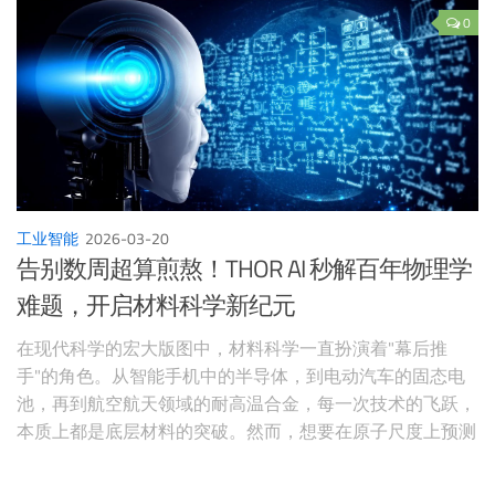
0
工业智能
2026-03-20
告别数周超算煎熬！THOR AI 秒解百年物理学
难题，开启材料科学新纪元
在现代科学的宏大版图中，材料科学一直扮演着"幕后推
手"的角色。从智能手机中的半导体，到电动汽车的固态电
池，再到航空航天领域的耐高温合金，每一次技术的飞跃，
本质上都是底层材料的突破。然而，想要在原子尺度上预测
和设计新材料，科学家们却面临着一个困扰了物理学界整整
一百年的超级梦魇——“维数灾难”（Curse of