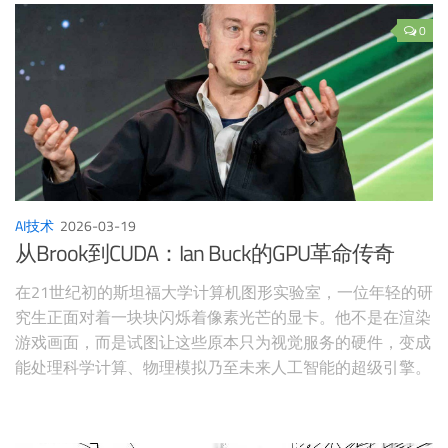
0
AI技术
2026-03-19
从Brook到CUDA：Ian Buck的GPU革命传奇
在21世纪初的斯坦福大学计算机图形实验室，一位年轻的研
究生正面对着一块块闪烁着像素光芒的显卡。他不是在渲染
游戏画面，而是试图让这些原本只为视觉服务的硬件，变成
能处理科学计算、物理模拟乃至未来人工智能的超级引擎。
这个人，就是Ian Buck。2004年，他带着自己发明的Brook
语言，走进位于加州圣克拉拉的英伟达总部，从此开启了一
段改变计算历史的传奇之旅。