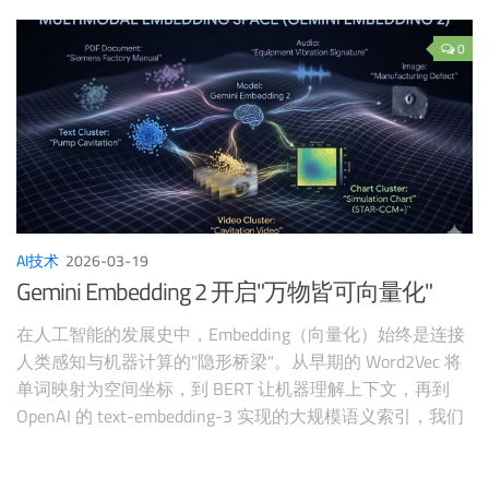
Dimensionality）。 就在最近，据 ScienceDaily 报道，来自
**新墨西哥大学（UNM）和洛斯阿拉莫斯国家实验室
0
（LANL）**的顶尖研究团队，扔出了一枚震撼科学界的"重
磅炸弹"。他们联合开发了一款名为 THOR（Tensors for
High-dimensional Object Representation，高维对象表示张
量） 的 AI 框架。 这个框架的出现，让过去需要超级计算机
满负荷运转数周才能勉强算出近似值的复杂物理方程式，在
短短几秒钟内就能得到极其精准的直接解答。运算速度飙升
了 400 倍以上！这不仅仅是计算速度的量变，更是物理学
AI技术
2026-03-19
和材料科学研究范式的彻底颠覆。 今天，我们就来深度硬
Gemini Embedding 2 开启"万物皆可向量化"
核扒一扒，这个号称"秒解百年物理学难题"的 THOR AI，究
竟是何方神圣？它又将如何重塑我们的未来？
在人工智能的发展史中，Embedding（向量化）始终是连接
人类感知与机器计算的"隐形桥梁"。从早期的 Word2Vec 将
单词映射为空间坐标，到 BERT 让机器理解上下文，再到
OpenAI 的 text-embedding-3 实现的大规模语义索引，我们
一直在完善文本的数字化表达。