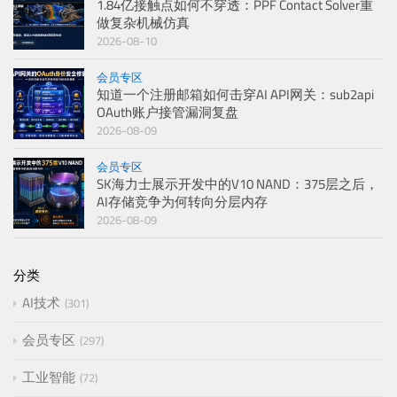
1.84亿接触点如何不穿透：PPF Contact Solver重
做复杂机械仿真
2026-08-10
会员专区
知道一个注册邮箱如何击穿AI API网关：sub2api
OAuth账户接管漏洞复盘
2026-08-09
会员专区
SK海力士展示开发中的V10 NAND：375层之后，
AI存储竞争为何转向分层内存
2026-08-09
分类
AI技术
301
会员专区
297
工业智能
72