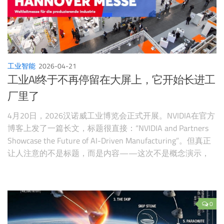
工业智能
2026-04-21
工业AI终于不再停留在大屏上，它开始长进工
厂里了
4月20日，2026汉诺威工业博览会正式开展。NVIDIA在官方
博客上发了一篇长文，标题很直接：“NVIDIA and Partners
Showcase the Future of AI-Driven Manufacturing”。但真正
让人注意的不是标题，而是内容——这次不是概念演示，
不是渲染视频，而是一个接一个的真实工厂部署案例。人形
机器人在西门子德国工厂跑了8小时物流，视觉AI Agent在
丰田产线上监控生产节拍，数字孪生帮Krones把仿真时间从
4小时压到5分钟。工业AI终于从大屏上走下来了。
0