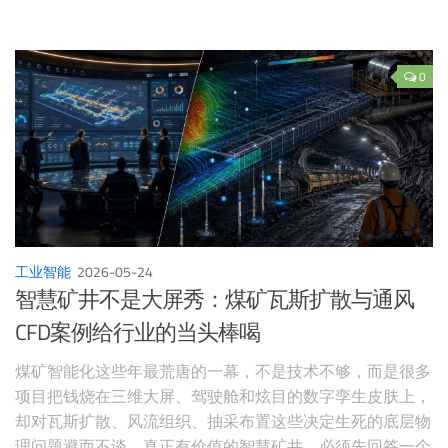
0
工业智能
2026-05-24
智慧矿井不是大屏秀：煤矿瓦斯扩散与通风
CFD案例给行业的当头棒喝
煤矿智能化这些年最荒唐的一幕，不是技术不够，而是很多
项目把钱烧在三维大屏、驾驶舱和炫目的数字孪生皮肤上，
却对瓦斯扩散、风流组织、抽采布置这些决定生死的底层物
理问题避而不谈。真正有价值的智慧矿井，必须先回答一个