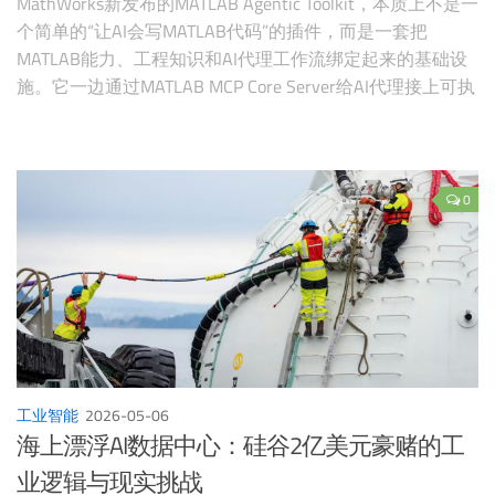
MathWorks新发布的MATLAB Agentic Toolkit，本质上不是一
个简单的“让AI会写MATLAB代码”的插件，而是一套把
MATLAB能力、工程知识和AI代理工作流绑定起来的基础设
施。它一边通过MATLAB MCP Core Server给AI代理接上可执
行的MATLAB环境，一边通过skills把MATLAB工程师的最佳
实践注入代理，让AI不只是“会写几行.m文件”，而是能以更
接近真实工程团队的方式完成建模、测试、诊断、应用开发
与工具箱调用。
0
工业智能
2026-05-06
海上漂浮AI数据中心：硅谷2亿美元豪赌的工
业逻辑与现实挑战