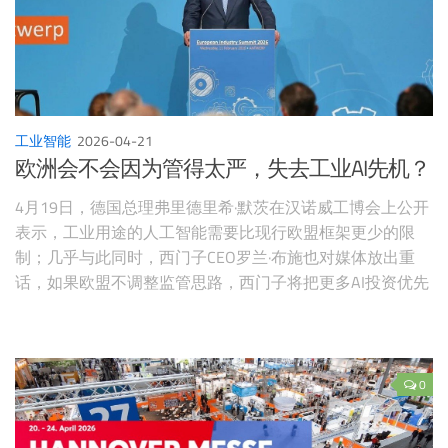
工业智能
2026-04-21
欧洲会不会因为管得太严，失去工业AI先机？
4月19日，德国总理弗里德里希·默茨在汉诺威工博会上公开
表示，工业用途的人工智能需要比现行欧盟框架更少的限
制；几乎与此同时，西门子CEO罗兰·布施也对媒体放出重
话，如果欧盟不调整监管思路，西门子将把更多AI投资优先
投向美国和中国。这个信号非常强烈，因为它不是创业公司
抱怨监管太严，而是德国政界和欧洲最强工业软件/自动化
公司，几乎同步表达了同一个判断：欧洲也许拥有全球最强
的工业底盘，但如果监管框架继续把工业AI和消费AI一刀
0
切，最先流失的将不是论文和概念，而是投资、部署和产业
化机会。