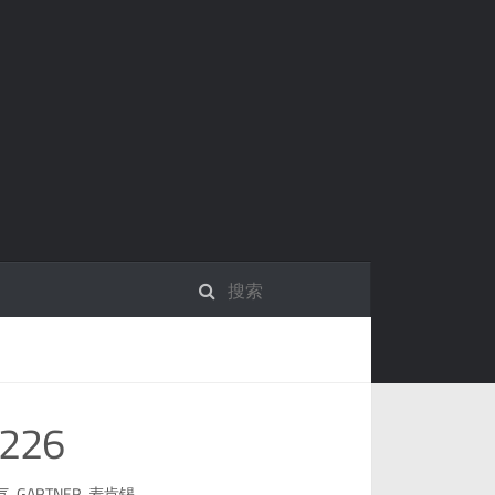
226
气
,
GARTNER
,
麦肯锡