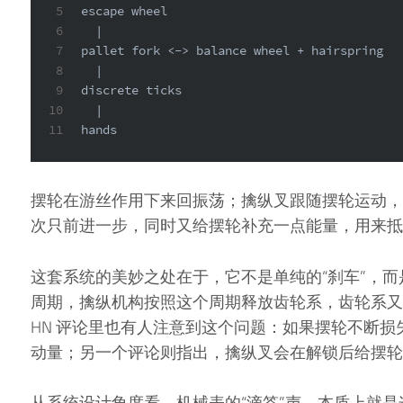
5
escape wheel
6
  |
7
pallet fork <-> balance wheel + hairspring
8
  |
9
discrete ticks
10
  |
11
hands
摆轮在游丝作用下来回振荡；擒纵叉跟随摆轮运动，
次只前进一步，同时又给摆轮补充一点能量，用来抵
这套系统的美妙之处在于，它不是单纯的“刹车”，
周期，擒纵机构按照这个周期释放齿轮系，齿轮系又
HN 评论里也有人注意到这个问题：如果摆轮不断
动量；另一个评论则指出，擒纵叉会在解锁后给摆轮
从系统设计角度看，机械表的“滴答”声，本质上就