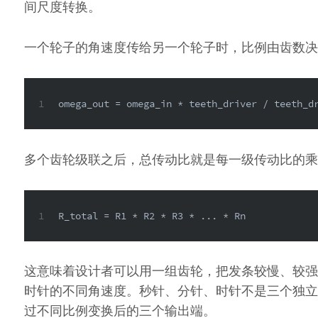
间尺度转换。
一个轮子的角速度传给另一个轮子时，比例由齿数决
1
omega_out = omega_in * teeth_driver / teeth_d
多个齿轮级联之后，总传动比就是每一级传动比的乘
1
R_total = R1 * R2 * R3 * ... * Rn
这意味着设计者可以用一组齿轮，把发条较慢、较强
时针的不同角速度。秒针、分针、时针不是三个独立
过不同比例变换后的三个输出端。