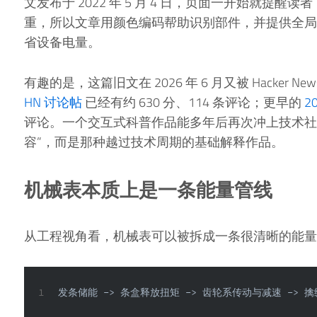
文发布于 2022 年 5 月 4 日，页面一开始就提
重，所以文章用颜色编码帮助识别部件，并提供全局
省设备电量。
有趣的是，这篇旧文在 2026 年 6 月又被 Hacker
HN 讨论帖
已经有约 630 分、114 条评论；更早的
2
评论。一个交互式科普作品能多年后再次冲上技术社
容”，而是那种越过技术周期的基础解释作品。
机械表本质上是一条能量管线
从工程视角看，机械表可以被拆成一条很清晰的能量
1
发条储能 -> 条盒释放扭矩 -> 齿轮系传动与减速 -> 