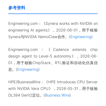
参考资料
Engineering.com：《Synera works with NVIDIA on
engineering AI agents》，2026-06-01，用于核验
Synera与NVIDIA NemoClaw合作。(
Engineering
)
Engineering.com：《Cadence extends chip
design agent to Level-5 autonomy》，2026-06-
01，用于核验ChipStack、RTL验证和自动化仿真信
息。(
Engineering
)
HPE/BusinessWire：《HPE Introduces CPU Server
with NVIDIA Vera CPU》，2026-05-31，用于核验
DL394 Gen12定位。(
Business Wire
)