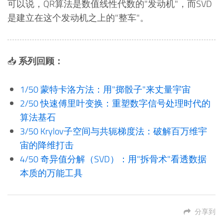
可以说，QR算法是数值线性代数的"发动机"，而SVD
是建立在这个发动机之上的"整车"。
📥
系列回顾：
1/50 蒙特卡洛方法：用"掷骰子"来丈量宇宙
2/50 快速傅里叶变换：重塑数字信号处理时代的
算法基石
3/50 Krylov子空间与共轭梯度法：破解百万维宇
宙的降维打击
4/50 奇异值分解（SVD）：用"拆骨术"看透数据
本质的万能工具
分享到