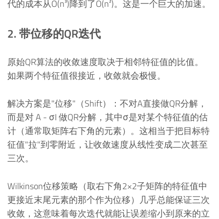
代的成本从O(n³)降到了O(n²)。这是一个巨大的加速。
2. 带位移的QR迭代
原始QR算法的收敛速度取决于相邻特征值的比值。
如果两个特征值很接近，收敛就会极慢。
解决方案是"位移"（Shift）：不对A直接做QR分解，
而是对 A - σI 做QR分解，其中σ是对某个特征值的估
计（通常取矩阵右下角的元素）。这相当于把目标特
征值"拉"到零附近，让收敛速度从线性变成二次甚至
三次。
Wilkinson位移策略（取右下角2×2子矩阵的特征值中
更接近末尾元素的那个作为位移）几乎总能保证三次
收敛，这意味着每次迭代就能让误差缩小到原来的立