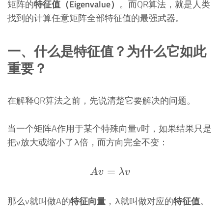
矩阵的
特征值（Eigenvalue）
。而QR算法，就是人类
找到的计算任意矩阵全部特征值的最强武器。
一、什么是特征值？为什么它如此
重要？
在解释QR算法之前，先说清楚它要解决的问题。
当一个矩阵A作用于某个特殊向量v时，如果结果只是
把v放大或缩小了λ倍，而方向完全不变：
=
Av = \lambda v
A
v
λ
v
那么v就叫做A的
特征向量
，λ就叫做对应的
特征值
。