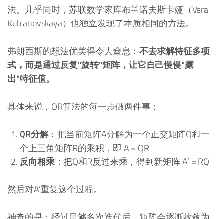
法。几乎同时，苏联数学家库布兰诺夫斯卡娅（Vera
Kublanovskaya）也独立发现了本质相同的方法。
弗朗西斯的想法优美得令人窒息：
不去求解特征多项
式，而是通过反复"旋转"矩阵，让它自己慢慢"露
出"特征值。
具体来说，QR算法的每一步做两件事：
QR分解
：把当前矩阵A分解为一个正交矩阵Q和一
个上三角矩阵R的乘积，即 A = QR
反向相乘
：把Q和R反过来乘，得到新矩阵 A’ = RQ
然后对A’重复这个过程。
神奇的是：经过足够多次迭代后，矩阵会逐渐收敛为