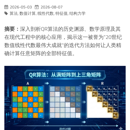
2026-05-03
2026-08-07
算法
,
数值计算
,
线性代数
,
特征值
,
结构力学
摘要：
深入剖析QR算法的历史渊源、数学原理及其
在现代工程中的核心应用，揭示这一被誉为"20世纪
数值线性代数最伟大成就"的迭代方法如何让人类精
确计算任意矩阵的全部特征值。