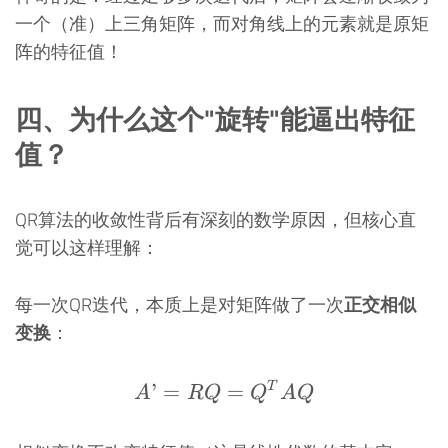
一个（准）上三角矩阵，而对角线上的元素就是原矩
阵的特征值！
四、为什么这个"旋转"能逼出特征
值？
QR算法的收敛性背后有深刻的数学原因，但核心直
觉可以这样理解：
每一次QR迭代，本质上是对矩阵做了一次
正交相似
变换
：
’
=
A’ = RQ = Q^T A Q
=
T
A
RQ
Q
A
Q