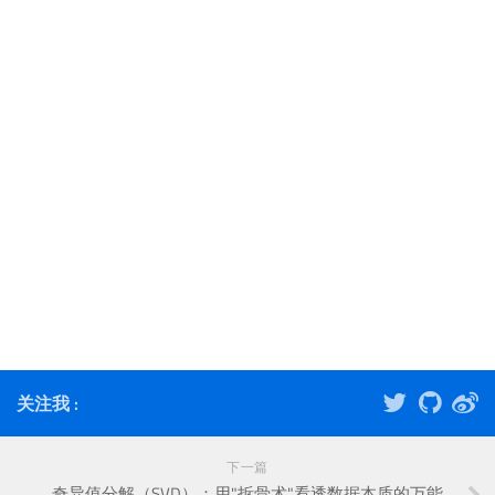
关注我 :
下一篇
奇异值分解（SVD）：用"拆骨术"看透数据本质的万能