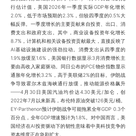
行估计值，美国2026年一季度实际GDP年化增长
2.0%，低于市场预期的2.3%，但较四季度的0.5%大
幅反弹。一季度增长的主要贡献来自投资、出口、消
费支出和政府支出。其中，商业设备投资年化增长
8.7%，计算机和相关设备投资贡献最大，直接反映了
AI基础设施建设的强劲拉动。消费支出从四季度的
1.9%放缓至1.6%，美国银行数据显示3月消费增长主
要由高收入家庭驱动。同日公布的PCE物价指数显示
通胀年化增长3.2%，高于美联储2%的目标。伊朗战
争导致霍尔木兹海峡通行放缓，推动能源价格飙升
——4月30日美国汽油均价达4.30美元/加仑，创
2022年7月以来新高，布伦特原油突破126美元/桶。
EY-Parthenon预计伊朗战争可能拖累全年GDP 0.3个
百分点，全年GDP增速预计为1.8%。对中国而言，美
国经济在AI投资驱动下的韧性意味着中美科技竞争的
资本维度正在急剧扩大。