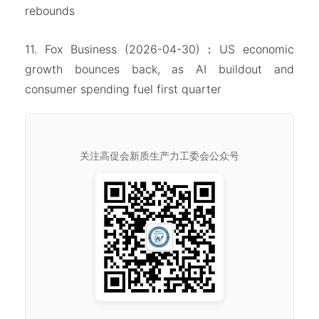
rebounds
11. Fox Business (2026-04-30)：US economic
growth bounces back, as AI buildout and
consumer spending fuel first quarter
关注高促会新质生产力工委会公众号