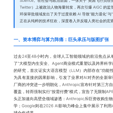
Science。在社会与政治层面，一张关于"美国飞行员在伊
Twitter）上被政治人物海量转发，再次引爆 AIGC
环保审批领域发出了关于过度依赖 AI 导致"能力退化"与
正在从纯粹的技术狂欢，深度卷入并反噬人类社会的宏
一、资本博弈与算力阵痛：巨头承压与版图扩张
过去24至48小时内，全球人工智能领域的前沿焦点
了"大模型内生安全、Agent商业模式重塑以及跨界科学融
的研究，首次证实大语言模型（LLM）内部存在"功能
为具有直接的因果影响，引发了业界对AI对齐的全新审视
厂商的冲突进一步明朗化，Anthropic宣布针对第三方
覆盖，转而强制实行"按需付费"模式，宣告了无限制AP
头正加速向高壁垒领域渗透：Anthropic斥巨资收购生物科技
学；Google则在2026 AI影响力峰会上集中展示了
球合作成果。