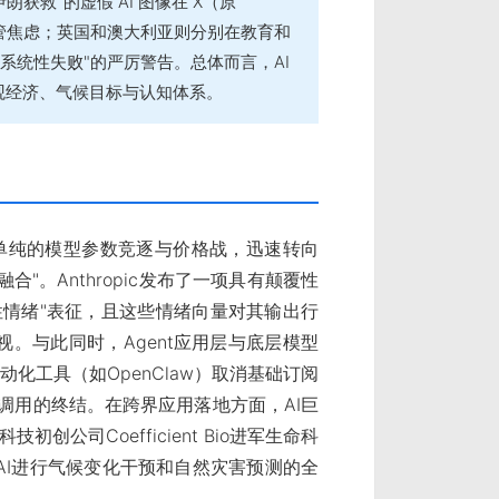
朗获救"的虚假 AI 图像在 X（原
 的监管焦虑；英国和澳大利亚则分别在教育和
"系统性失败"的严厉警告。总体而言，AI
观经济、气候目标与认知体系。
从单纯的模型参数竞逐与价格战，迅速转向
合"。Anthropic发布了一项具有颠覆性
性情绪"表征，且这些情绪向量对其输出行
。与此同时，Agent应用层与底层模型
自动化工具（如OpenClaw）取消基础订阅
I调用的终结。在跨界应用落地方面，AI巨
初创公司Coefficient Bio进军生命科
利用AI进行气候变化干预和自然灾害预测的全