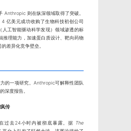
Anthropic 则在纵深领域取得了突破。
斥资约 4 亿美元成功收购了生物科技初创公司
Science（人工智能驱动科学发现）领域渗透的标
辑推理能力，加速蛋白质设计、靶向药物
司的差异化竞争壁垒。
的一项研究。Anthropic可解释性团队
原理的深度报告。
台疯传
弱性在过去24小时内被彻底暴露。据
The
 X 平台上引发了轩然大波。该图片描绘了