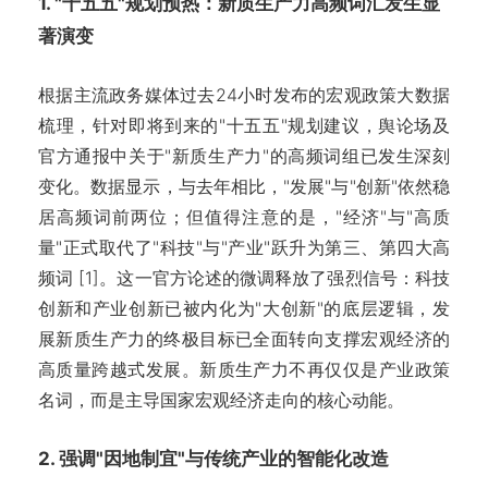
1. "十五五"规划预热：新质生产力高频词汇发生显
著演变
根据主流政务媒体过去24小时发布的宏观政策大数据
梳理，针对即将到来的"十五五"规划建议，舆论场及
官方通报中关于"新质生产力"的高频词组已发生深刻
变化。数据显示，与去年相比，"发展"与"创新"依然稳
居高频词前两位；但值得注意的是，"经济"与"高质
量"正式取代了"科技"与"产业"跃升为第三、第四大高
频词 [1]。这一官方论述的微调释放了强烈信号：科技
创新和产业创新已被内化为"大创新"的底层逻辑，发
展新质生产力的终极目标已全面转向支撑宏观经济的
高质量跨越式发展。新质生产力不再仅仅是产业政策
名词，而是主导国家宏观经济走向的核心动能。
2. 强调"因地制宜"与传统产业的智能化改造