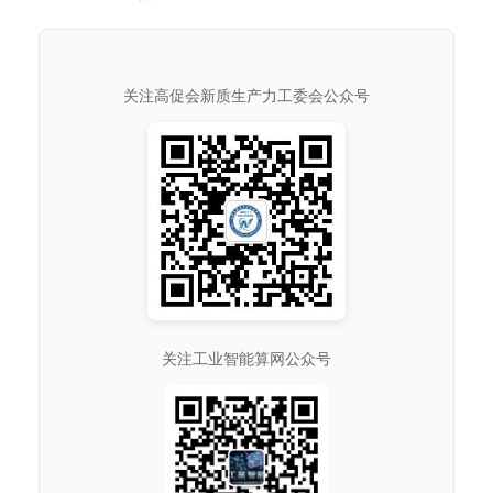
关注高促会新质生产力工委会公众号
关注工业智能算网公众号