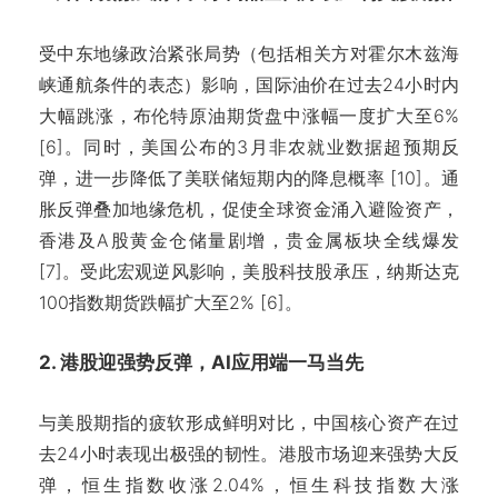
受中东地缘政治紧张局势（包括相关方对霍尔木兹海
峡通航条件的表态）影响，国际油价在过去24小时内
大幅跳涨，布伦特原油期货盘中涨幅一度扩大至6%
[6]。同时，美国公布的3月非农就业数据超预期反
弹，进一步降低了美联储短期内的降息概率 [10]。通
胀反弹叠加地缘危机，促使全球资金涌入避险资产，
香港及A股黄金仓储量剧增，贵金属板块全线爆发
[7]。受此宏观逆风影响，美股科技股承压，纳斯达克
100指数期货跌幅扩大至2% [6]。
2. 港股迎强势反弹，AI应用端一马当先
与美股期指的疲软形成鲜明对比，中国核心资产在过
去24小时表现出极强的韧性。港股市场迎来强势大反
弹，恒生指数收涨2.04%，恒生科技指数大涨