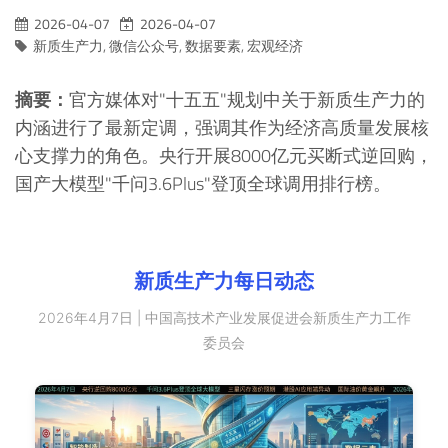
2026-04-07
2026-04-07
新质生产力
,
微信公众号
,
数据要素
,
宏观经济
摘要：
官方媒体对"十五五"规划中关于新质生产力的
内涵进行了最新定调，强调其作为经济高质量发展核
心支撑力的角色。央行开展8000亿元买断式逆回购，
国产大模型"千问3.6Plus"登顶全球调用排行榜。
新质生产力每日动态
2026年4月7日 | 中国高技术产业发展促进会新质生产力工作
委员会