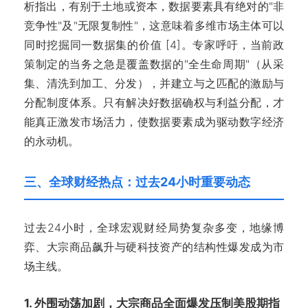
析指出，有别于土地或资本，数据要素具有绝对的"非
竞争性"及"无限复制性"，这意味着多维市场主体可以
同时挖掘同一数据集的价值 [4]。专家呼吁，当前政
策制定的当务之急是覆盖数据的"全生命周期"（从采
集、清洗到加工、分发），并建立与之匹配的激励与
分配制度体系。只有解决好数据确权与利益分配，才
能真正激发市场活力，使数据要素成为驱动数字经济
的永动机。
三、全球财经热点：过去24小时重要动态
过去24小时，全球宏观财经局势复杂多变，地缘博
弈、大宗商品飙升与硬科技资产的结构性爆发成为市
场主线。
1. 外围动荡加剧，大宗商品全面爆发压制美股期指