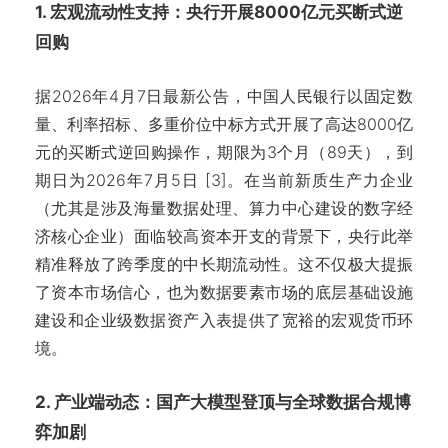
1. 宏观流动性支持：央行开展8000亿元买断式逆
回购
据2026年4月7日最新公告，中国人民银行以固定数
量、利率招标、多重价位中标方式开展了高达8000亿
元的买断式逆回购操作，期限为3个月（89天），到
期日为2026年7月5日 [3]。在当前新质生产力企业
（尤其是涉及海量数据处理、算力中心建设的数字经
济核心企业）面临较高资本开支的背景下，央行此举
精准释放了跨季度的中长期流动性。这不仅极大提振
了资本市场信心，也为数据要素市场的底层基础设施
建设和企业级数据资产入表提供了宽裕的宏观货币环
境。
2. 产业端动态：国产大模型登顶与全球数据合规博
弈加剧