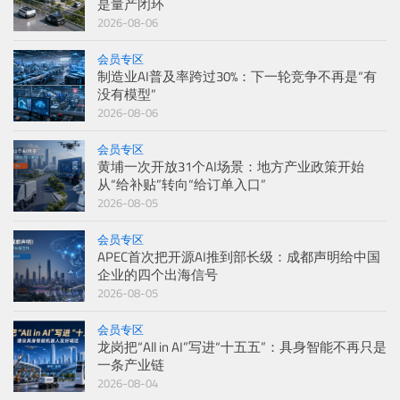
是量产闭环
2026-08-06
会员专区
制造业AI普及率跨过30%：下一轮竞争不再是“有
没有模型”
2026-08-06
会员专区
黄埔一次开放31个AI场景：地方产业政策开始
从“给补贴”转向“给订单入口”
2026-08-05
会员专区
APEC首次把开源AI推到部长级：成都声明给中国
企业的四个出海信号
2026-08-05
会员专区
龙岗把“All in AI”写进“十五五”：具身智能不再只是
一条产业链
2026-08-04