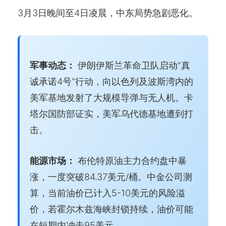
3月3日晚间至4日凌晨，中东局势急剧恶化。
军事动态：
伊朗伊斯兰革命卫队启动"真
诚承诺4号"行动，向以色列及波斯湾内的
美军基地发射了大规模导弹与无人机。卡
塔尔国防部证实，美军乌代德基地遭到打
击。
能源市场：
布伦特原油主力合约盘中暴
涨，一度突破84.37美元/桶。中金公司测
算，当前油价已计入5-10美元的风险溢
价，若霍尔木兹海峡封锁持续，油价可能
在短期内冲击95美元。