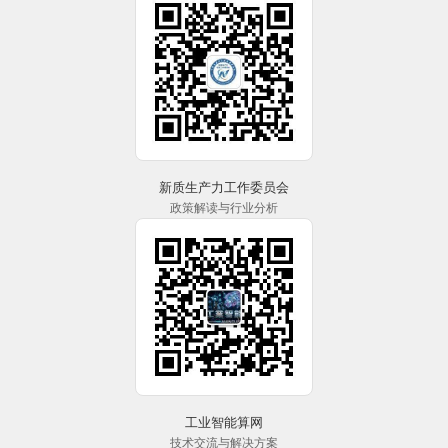
新质生产力工作委员会
政策解读与行业分析
工业智能算网
技术交流与解决方案