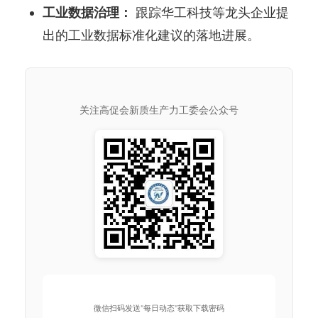
工业数据治理：
跟踪华工科技等龙头企业提
出的工业数据标准化建议的落地进展。
关注高促会新质生产力工委会公众号
微信扫码发送"每日动态"获取下载密码