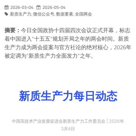
2026-03-04
2026-05-04
新质生产力
,
微信公众号
,
数据要素
,
全国两会
摘要：
今日全国政协十四届四次会议正式开幕，标志
着中国进入"十五五"规划开局之年的两会时间。新质
生产力成为两会提案与官方社论的绝对核心，2026年
被定调为"新质生产力全面发力"之年。
新质生产力每日动态
中国高技术产业发展促进会新质生产力工作委员会 | 2026年
3月4日