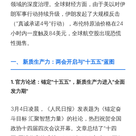
领域的深度治理。全球财经方面，由于美以对伊
朗军事行动持续升级，伊朗发起了大规模反击
（"真诚承诺4号"行动），布伦特原油价格在24
小时内一度触及84美元，全球航空股出现恐慌
性抛售。
一、 新质生产力：两会开启与"十五五"蓝图
1. 官方论述：锚定"十五五"，新质生产力进入"全面
发力期"
3月4日凌晨，《人民日报》发表题为《锚定奋
斗目标 汇聚智慧力量》的社论，热烈祝贺全国
政协十四届四次会议开幕。文章总结了"十四