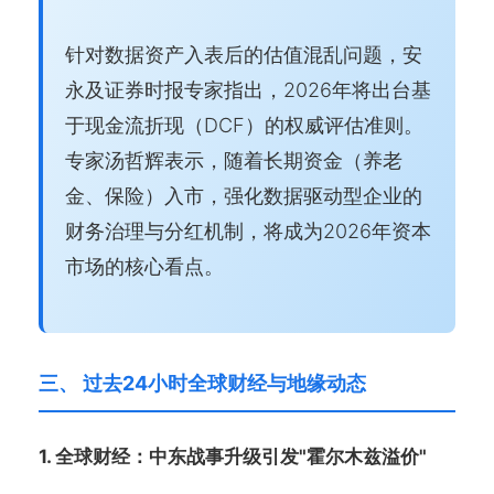
针对数据资产入表后的估值混乱问题，安
永及证券时报专家指出，2026年将出台基
于现金流折现（DCF）的权威评估准则。
专家汤哲辉表示，随着长期资金（养老
金、保险）入市，强化数据驱动型企业的
财务治理与分红机制，将成为2026年资本
市场的核心看点。
三、 过去24小时全球财经与地缘动态
1. 全球财经：中东战事升级引发"霍尔木兹溢价"