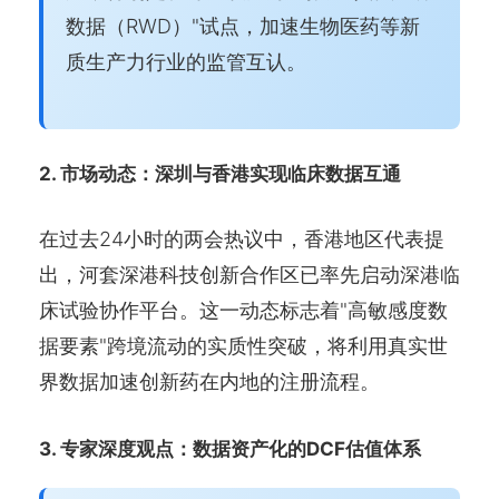
数据（RWD）"试点，加速生物医药等新
质生产力行业的监管互认。
2. 市场动态：深圳与香港实现临床数据互通
在过去24小时的两会热议中，香港地区代表提
出，河套深港科技创新合作区已率先启动深港临
床试验协作平台。这一动态标志着"高敏感度数
据要素"跨境流动的实质性突破，将利用真实世
界数据加速创新药在内地的注册流程。
3. 专家深度观点：数据资产化的DCF估值体系