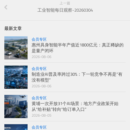
上一篇
工业智能每日观察-20260304
最新文章
会员专区
惠州具身智能半年产值近1800亿元：真正稀缺的
是量产闭环
2026-08-06
会员专区
制造业AI普及率跨过30%：下一轮竞争不再是“有
没有模型”
2026-08-06
会员专区
黄埔一次开放31个AI场景：地方产业政策开始
从“给补贴”转向“给订单入口”
2026-08-05
会员专区