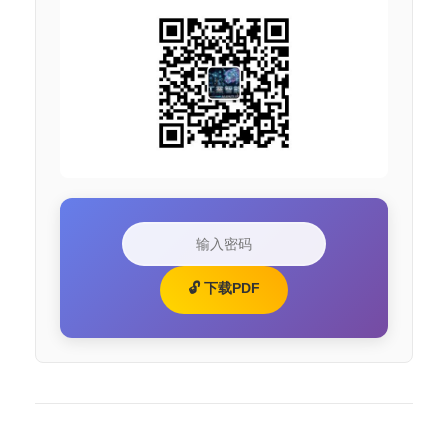
🔓 下载PDF