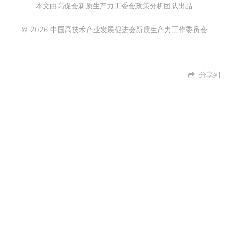
本文由高促会新质生产力工委会政策分析团队出品
© 2026 中国高技术产业发展促进会新质生产力工作委员会
分享到