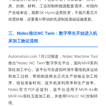
房、封测、材料、工业控制和能源配套需求。对国内
产业链来说，观察SK Hynix这类投资，不能只看芯片
供需价格，还要看AI带动的先进制造基础设施更新。
三、Nidec推出NC Twin：数字孪生开始进入机
床加工验证流程
Automation.com 7月2日报道，Nidec Machine Tool
推出"Nidec NC Twin"数字孪生平台，面向MVR系列
双柱加工中心。该平台可在虚拟环境中重现机床运动
和加工过程，帮助制造商在正式生产前验证加工程
序、缩短准备时间、提升机床利用率和生产效率。
Nidec官方PDF还提到，该平台适用于MVR-Ax和
MVR-Hx双柱五面加工机，并使用FANUC NC控制环
境。