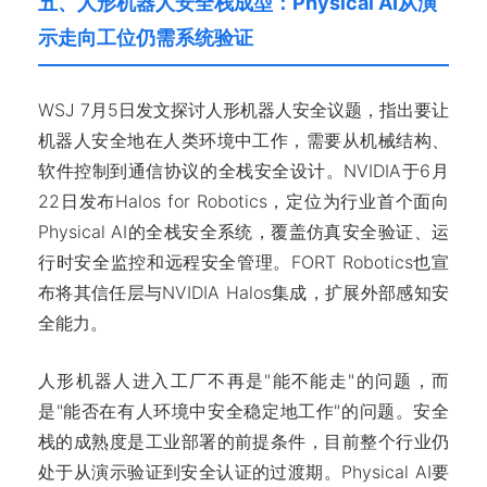
五、人形机器人安全栈成型：Physical AI从演
示走向工位仍需系统验证
WSJ 7月5日发文探讨人形机器人安全议题，指出要让
机器人安全地在人类环境中工作，需要从机械结构、
软件控制到通信协议的全栈安全设计。NVIDIA于6月
22日发布Halos for Robotics，定位为行业首个面向
Physical AI的全栈安全系统，覆盖仿真安全验证、运
行时安全监控和远程安全管理。FORT Robotics也宣
布将其信任层与NVIDIA Halos集成，扩展外部感知安
全能力。
人形机器人进入工厂不再是"能不能走"的问题，而
是"能否在有人环境中安全稳定地工作"的问题。安全
栈的成熟度是工业部署的前提条件，目前整个行业仍
处于从演示验证到安全认证的过渡期。Physical AI要