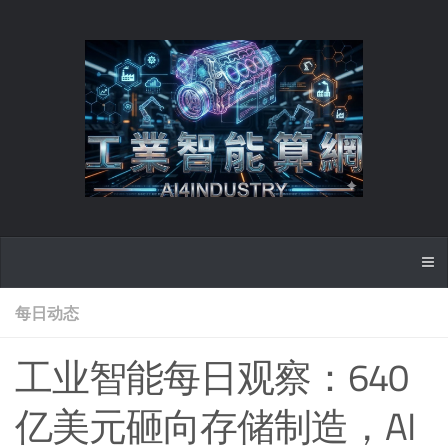
每日动态
工业智能每日观察：640
亿美元砸向存储制造，AI