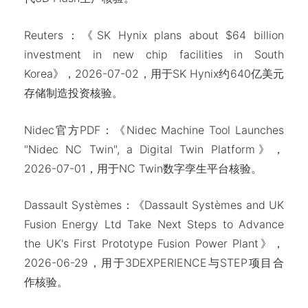
Reuters：《SK Hynix plans about
$64 billion
investment in new chip facilities in South
Korea》，2026-07-02，用于SK Hynix约640亿美元
存储制造投资核验。
Nidec官方PDF：《Nidec Machine Tool Launches
"Nidec NC Twin", a Digital Twin Platform》，
2026-07-01，用于NC Twin数字孪生平台核验。
Dassault Systèmes：《Dassault Systèmes and UK
Fusion Energy Ltd Take Next Steps to Advance
the UK's First Prototype Fusion Power Plant》，
2026-06-29，用于3DEXPERIENCE与STEP项目合
作核验。