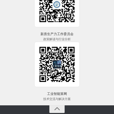
新质生产力工作委员会
政策解读与行业分析
工业智能算网
技术交流与解决方案