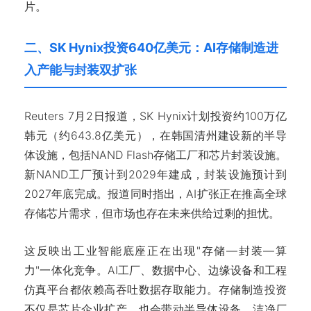
片。
二、SK Hynix投资640亿美元：AI存储制造进
入产能与封装双扩张
Reuters 7月2日报道，SK Hynix计划投资约100万亿
韩元（约643.8亿美元），在韩国清州建设新的半导
体设施，包括NAND Flash存储工厂和芯片封装设施。
新NAND工厂预计到2029年建成，封装设施预计到
2027年底完成。报道同时指出，AI扩张正在推高全球
存储芯片需求，但市场也存在未来供给过剩的担忧。
这反映出工业智能底座正在出现"存储—封装—算
力"一体化竞争。AI工厂、数据中心、边缘设备和工程
仿真平台都依赖高吞吐数据存取能力。存储制造投资
不仅是芯片企业扩产，也会带动半导体设备、洁净厂