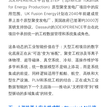
3DEXPERIENCE平台在STEP（Spherical Tokamak
for Energy Production）原型聚变发电厂项目中的应
用范围。UK Fusion Energy计划在2040年前建成世
界上首个原型聚变发电厂，英国政府已签署约3000万
英镑支持协议。Dassault的3DEXPERIENCE平台在此
项目中承担统一的工程数据管理和系统集成角色。
这条动态的工业智能价值在于：大型工程项目的数字
化底座正在从"可选"变为"标配"。聚变工程涉及等离子
体物理、超导磁体、真空系统、冷却、遥操作维护等
多学科系统，统一数据模型不是锦上添花，而是系统
集成的前提。同样逻辑适用于船舶、航空、高铁和大
型生产设施。PLM和系统工程的结合，正在成为工业
数据智能的下一个主战场——推动从"文档管理"到"模
型驱动的多域集成"的转变。