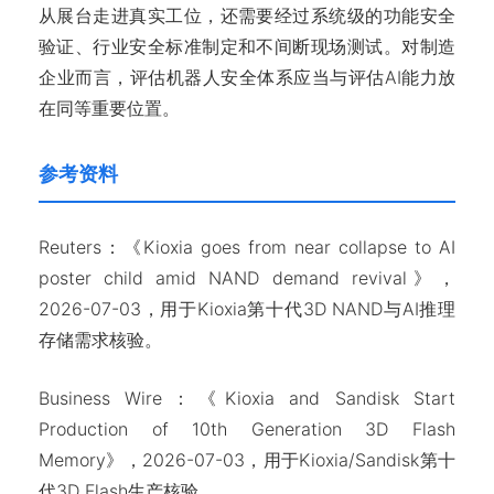
从展台走进真实工位，还需要经过系统级的功能安全
验证、行业安全标准制定和不间断现场测试。对制造
企业而言，评估机器人安全体系应当与评估AI能力放
在同等重要位置。
参考资料
Reuters：《Kioxia goes from near collapse to AI
poster child amid NAND demand revival》，
2026-07-03，用于Kioxia第十代3D NAND与AI推理
存储需求核验。
Business Wire：《Kioxia and Sandisk Start
Production of 10th Generation 3D Flash
Memory》，2026-07-03，用于Kioxia/Sandisk第十
代3D Flash生产核验。