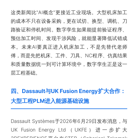
这类新闻比"AI概念"更接近工业现场。大型机床加工
的成本不只在设备采购，更在试切、换型、调机、刀
路验证和停机时间。数字孪生如果能提前验证程序、
预估加工时间、发现干涉风险，就能显著降低试错成
本。未来AI要真正进入机床加工，不是先替代老师
傅，而是先把机床、工件、刀具、NC程序、仿真结果
和质量数据统一到可计算环境中，数字孪生正是这一
层工程基础。
四、Dassault与UK Fusion Energy扩大合作：
大型工程PLM进入能源基础设施
Dassault Systèmes于2026年6月29日发布消息，与
UK Fusion Energy Ltd（UKFE）进一步扩大