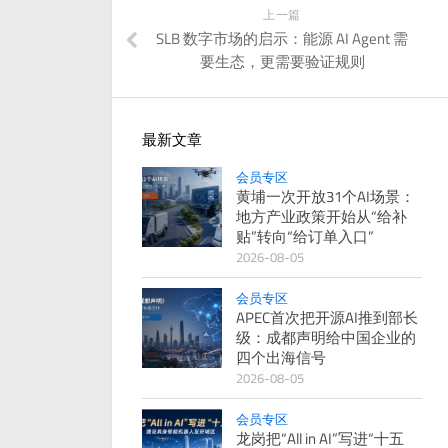
上一篇
SLB 数字市场的启示：能源 AI Agent 需
要生态，更需要验证规则
最新文章
会员专区
黄埔一次开放31个AI场景：
地方产业政策开始从“给补
贴”转向“给订单入口”
2026-08-05
会员专区
APEC首次把开源AI推到部长
级：成都声明给中国企业的
四个出海信号
2026-08-05
会员专区
龙岗把“All in AI”写进“十五