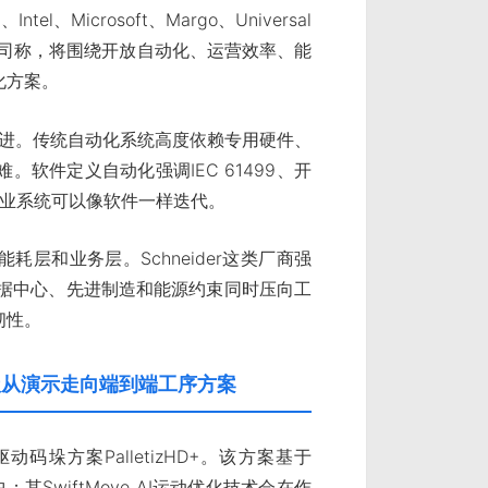
el、Microsoft、Margo、Universal
。公司称，将围绕开放自动化、运营效率、能
化方案。
”推进。传统自动化系统高度依赖专用硬件、
软件定义自动化强调IEC 61499、开
工业系统可以像软件一样迭代。
层和业务层。Schneider这类厂商强
AI数据中心、先进制造和能源约束同时压向工
韧性。
，AI码垛从演示走向端到端工序方案
发布AI驱动码垛方案PalletizHD+。该方案基于
；其SwiftMove AI运动优化技术会在作