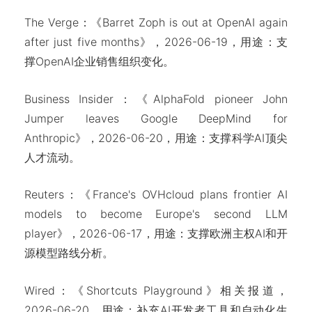
The Verge：《Barret Zoph is out at OpenAI again
after just five months》，2026-06-19，用途：支
撑OpenAI企业销售组织变化。
Business Insider：《AlphaFold pioneer John
Jumper leaves Google DeepMind for
Anthropic》，2026-06-20，用途：支撑科学AI顶尖
人才流动。
Reuters：《France's OVHcloud plans frontier AI
models to become Europe's second LLM
player》，2026-06-17，用途：支撑欧洲主权AI和开
源模型路线分析。
Wired：《Shortcuts Playground》相关报道，
2026-06-20，用途：补充AI开发者工具和自动化生