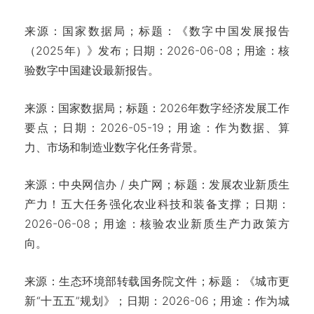
来源：国家数据局；标题：《数字中国发展报告
（2025年）》发布；日期：2026-06-08；用途：核
验数字中国建设最新报告。
来源：国家数据局；标题：2026年数字经济发展工作
要点；日期：2026-05-19；用途：作为数据、算
力、市场和制造业数字化任务背景。
来源：中央网信办 / 央广网；标题：发展农业新质生
产力！五大任务强化农业科技和装备支撑；日期：
2026-06-08；用途：核验农业新质生产力政策方
向。
来源：生态环境部转载国务院文件；标题：《城市更
新“十五五”规划》；日期：2026-06；用途：作为城