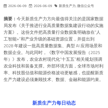
2026-06-09
2026-06-09
新质生产力
,
微信公众号
摘要：
今天新质生产力方向最值得关注的是国家数据
局发布《关于推进行业高质量数据集建设行动的实施
方案》。这份文件把高质量行业数据集明确放在“人
工智能+”和产业升级的基础资源位置，并提出到
2028 年建设一批高质量数据集、典型 AI 应用场景和
数据企业。与此同时，《数字中国发展报告（2025
年）》发布，农业农村现代化“十五五”相关规划强调
农业科技和装备支撑。外部环境方面，全球市场对利
率、科技股估值和能源价格波动更敏感，也提醒新质
生产力建设必须兼顾技术、数据、金融和能源约束。
新质生产力每日动态