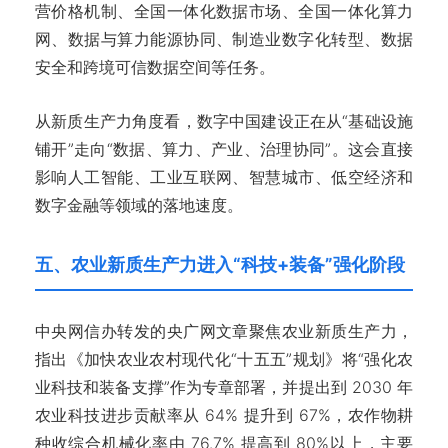
营价格机制、全国一体化数据市场、全国一体化算力
网、数据与算力能源协同、制造业数字化转型、数据
安全和跨境可信数据空间等任务。
从新质生产力角度看，数字中国建设正在从“基础设施
铺开”走向“数据、算力、产业、治理协同”。这会直接
影响人工智能、工业互联网、智慧城市、低空经济和
数字金融等领域的落地速度。
五、农业新质生产力进入“科技+装备”强化阶段
中央网信办转发的央广网文章聚焦农业新质生产力，
指出《加快农业农村现代化“十五五”规划》将“强化农
业科技和装备支撑”作为专章部署，并提出到 2030 年
农业科技进步贡献率从 64% 提升到 67%，农作物耕
种收综合机械化率由 76.7% 提高到 80%以上，主要