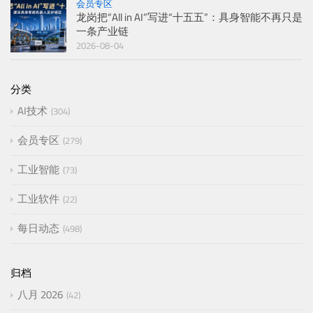
会员专区
龙岗把“All in AI”写进“十五五”：具身智能不再只是
一条产业链
2026-08-04
分类
AI技术
304
会员专区
279
工业智能
73
工业软件
22
每日动态
498
归档
八月 2026
42