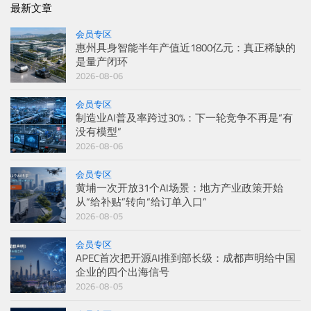
最新文章
会员专区
惠州具身智能半年产值近1800亿元：真正稀缺的
是量产闭环
2026-08-06
会员专区
制造业AI普及率跨过30%：下一轮竞争不再是“有
没有模型”
2026-08-06
会员专区
黄埔一次开放31个AI场景：地方产业政策开始
从“给补贴”转向“给订单入口”
2026-08-05
会员专区
APEC首次把开源AI推到部长级：成都声明给中国
企业的四个出海信号
2026-08-05