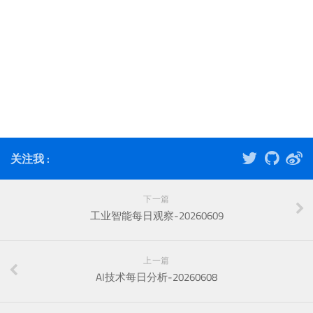
关注我 :
下一篇
工业智能每日观察-20260609
上一篇
AI技术每日分析-20260608