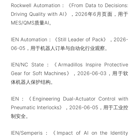
Rockwell Automation：《From Data to Decisions:
Driving Quality with AI》，2026年6月页面，用于
MES/QMS质量AI。
IEN Automation：《Still Leader of Pack》，2026-
06-05，用于机器人订单与自动化行业观察。
IEN/NC State：《Armadillos Inspire Protective
Gear for Soft Machines》，2026-06-03，用于软
体机器人保护结构。
IEN：《Engineering Dual-Actuator Control with
Pneumatic Interlocks》，2026-06-05，用于工业控
制安全。
IEN/Semperis：《Impact of AI on the Identity