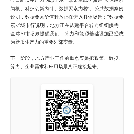
今日新质生产力动态显示，政策主线仍然是“实体经济
为根、科技创新为引、数据要素为桥”。公共数据案例
说明，数据要素价值释放正在进入具体场景；“数据要
素×”城市行说明，地方正在从建平台转向组织供需；
全球AI市场则提醒我们，算力和能源基础设施已经成
为新质生产力的重要外部变量。
下一阶段，地方产业工作的重点应是把政策、数据、
算力、企业需求和应用场景真正连接起来。