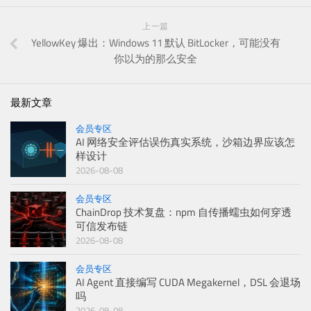
上一篇
YellowKey 爆出：Windows 11 默认 BitLocker，可能没有
你以为的那么安全
最新文章
会员专区
AI 网络安全评估误伤真实系统，沙箱边界应该怎
样设计
2026-08-08
会员专区
ChainDrop 技术复盘：npm 自传播蠕虫如何穿透
可信发布链
2026-08-08
会员专区
AI Agent 直接编写 CUDA Megakernel，DSL 会退场
吗
2026-08-08