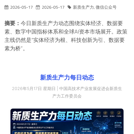
2026-05-17
2026-05-17
新质生产力
,
微信公众号
摘要：
今日新质生产力动态围绕实体经济、数据要
素、数字中国指标体系和全球AI资本市场展开。政策
主线仍然是“实体经济为根、科技创新为引、数据要
素为桥”。
新质生产力每日动态
2026年5月17日 星期日 | 中国高技术产业发展促进会新质生
产力工作委员会