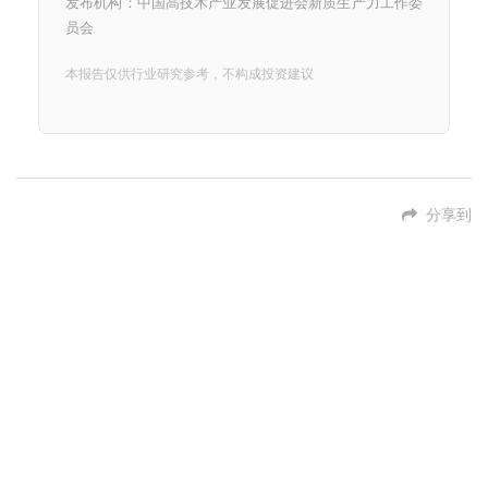
发布机构：中国高技术产业发展促进会新质生产力工作委
员会
本报告仅供行业研究参考，不构成投资建议
分享到