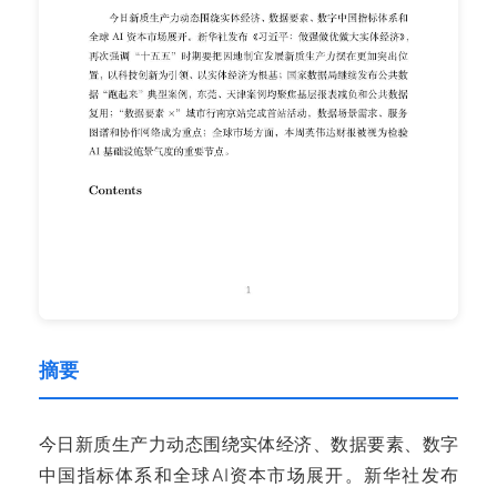
摘要
今日新质生产力动态围绕实体经济、数据要素、数字
中国指标体系和全球AI资本市场展开。新华社发布