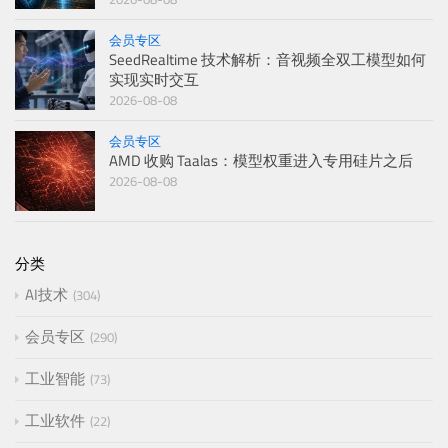
会员专区
SeedRealtime 技术解析：音视频全双工模型如何
实现实时交互
2026-08-08
会员专区
AMD 收购 Taalas：模型权重进入专用硅片之后
2026-08-08
分类
AI技术
304
会员专区
290
工业智能
73
工业软件
22