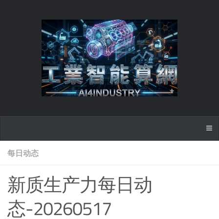
每日动态
新质生产力每日动
态-20260517