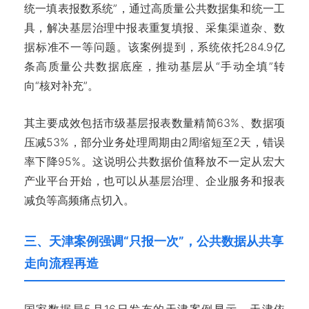
统一填表报数系统”，通过高质量公共数据集和统一工
具，解决基层治理中报表重复填报、采集渠道杂、数
据标准不一等问题。该案例提到，系统依托284.9亿
条高质量公共数据底座，推动基层从“手动全填”转
向“核对补充”。
其主要成效包括市级基层报表数量精简63%、数据项
压减53%，部分业务处理周期由2周缩短至2天，错误
率下降95%。这说明公共数据价值释放不一定从宏大
产业平台开始，也可以从基层治理、企业服务和报表
减负等高频痛点切入。
三、天津案例强调“只报一次”，公共数据从共享
走向流程再造
国家数据局5月16日发布的天津案例显示，天津依