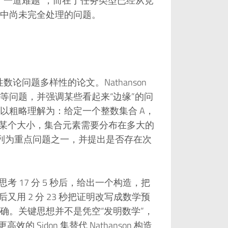
对了一道难题”，而在于任务类型已经从竞
中尚未完全处理的问题。
加性数论问题多样性的论文。Nathanson
等问题，并强调某些看起来“边缘”的问
以粗略理解为：给定一个整数集合 A，
了实现某个大小，集合元素需要分布在多大的
大小”列为重点问题之一，并提出是否存在次
形。模型思考 17 分 5 秒后，给出一个构造，把
后又用 2 分 23 秒把证明改写成数学预
论证正确。关键思想并不是凭空“发明数学”，
 Sidon 集替代 Nathanson 构造