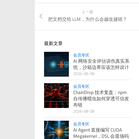
上一篇
把文档交给 LLM，为什么会越改越错？
最新文章
会员专区
AI 网络安全评估误伤真实系
统，沙箱边界应该怎样设计
2026-08-08
会员专区
ChainDrop 技术复盘：npm
自传播蠕虫如何穿透可信发
布链
2026-08-08
会员专区
AI Agent 直接编写 CUDA
Megakernel，DSL 会退场吗