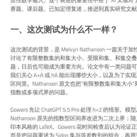
质性数学输入。这个表述的重要性不在于“AI 又做
赛题、课后题、已知定理复述，推进到真实研究文献
一、这次测试为什么不一样？
这次测试的背景，是 Melvyn Nathanson 一篇关于
讨论了有限整数集的和集大小、受限和集、和集交叠
题，日后也可能成为重要方向。论文中有一类问题可
我们关心 A+A 或 hA 能出现哪些大小，以及为
区间里。Nathanson 原文也把“有限整数集和集
指数或多项式界的问题。
Gowers 先让 ChatGPT 5.5 Pro 处理 h=2 的情
Nathanson 原先的指数型区间界改进为二次上界；随
印本风格的 LaTeX。Gowers 花时间检查后认为
而是把问题重述为 Sidon 集与等差数列的组合，再用更高效的