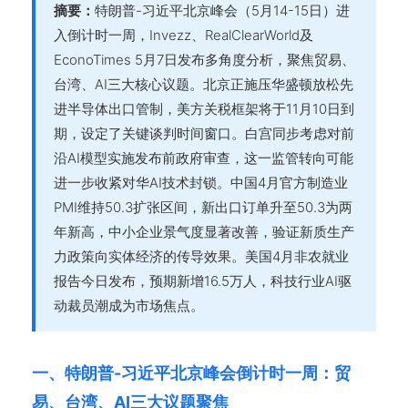
摘要：
特朗普-习近平北京峰会（5月14-15日）进
入倒计时一周，Invezz、RealClearWorld及
EconoTimes 5月7日发布多角度分析，聚焦贸易、
台湾、AI三大核心议题。北京正施压华盛顿放松先
进半导体出口管制，美方关税框架将于11月10日到
期，设定了关键谈判时间窗口。白宫同步考虑对前
沿AI模型实施发布前政府审查，这一监管转向可能
进一步收紧对华AI技术封锁。中国4月官方制造业
PMI维持50.3扩张区间，新出口订单升至50.3为两
年新高，中小企业景气度显著改善，验证新质生产
力政策向实体经济的传导效果。美国4月非农就业
报告今日发布，预期新增16.5万人，科技行业AI驱
动裁员潮成为市场焦点。
一、特朗普-习近平北京峰会倒计时一周：贸
易、台湾、AI三大议题聚焦