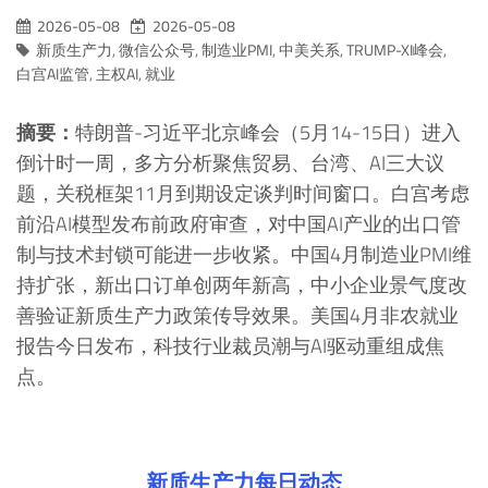
2026-05-08
2026-05-08
新质生产力
,
微信公众号
,
制造业PMI
,
中美关系
,
TRUMP-XI峰会
,
白宫AI监管
,
主权AI
,
就业
摘要：
特朗普-习近平北京峰会（5月14-15日）进入
倒计时一周，多方分析聚焦贸易、台湾、AI三大议
题，关税框架11月到期设定谈判时间窗口。白宫考虑
前沿AI模型发布前政府审查，对中国AI产业的出口管
制与技术封锁可能进一步收紧。中国4月制造业PMI维
持扩张，新出口订单创两年新高，中小企业景气度改
善验证新质生产力政策传导效果。美国4月非农就业
报告今日发布，科技行业裁员潮与AI驱动重组成焦
点。
新质生产力每日动态