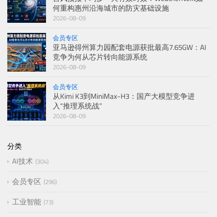
何重构惠州沿海城市的防灾基础设施
2026-08-09
会员专区
亚马逊得州算力园配套电源获批最高7.65GW：AI
竞争为何从芯片转向能源系统
2026-08-09
会员专区
从Kimi K3到MiniMax-H3：国产大模型竞争进
入“推理系统战”
2026-08-09
分类
AI技术
304
会员专区
296
工业智能
73