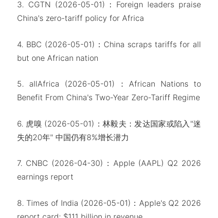
3. CGTN (2026-05-01)：Foreign leaders praise
China's zero-tariff policy for Africa
4. BBC (2026-05-01)：China scraps tariffs for all
but one African nation
5. allAfrica (2026-05-01)：African Nations to
Benefit From China's Two-Year Zero-Tariff Regime
6. 虎嗅 (2026-05-01)：林毅夫：发达国家或陷入"迷
失的20年" 中国仍有8%增长潜力
7. CNBC (2026-04-30)：Apple (AAPL) Q2 2026
earnings report
8. Times of India (2026-05-01)：Apple's Q2 2026
report card:
$111 billion in revenue