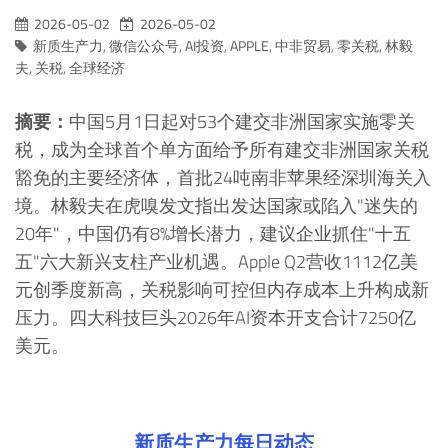
2026-05-02
2026-05-02
新质生产力
,
微信公众号
,
AI投资
,
APPLE
,
中非贸易
,
零关税
,
林毅
夫
,
关税
,
全球经济
摘要：
中国5月1日起对53个建交非洲国家实施零关
税，成为全球首个单方面给予所有建交非洲国家关税
豁免的主要经济体，首批24吨南非苹果经深圳海关入
境。林毅夫在虎嗅发文指出发达国家或陷入"迷失的
20年"，中国仍有8%增长潜力，建议企业抓住"十五
五"六大新兴支柱产业机遇。Apple Q2营收1112亿美
元创季度新高，关税影响可控但内存成本上升构成新
压力。四大科技巨头2026年AI资本开支合计7250亿
美元。
新质生产力每日动态