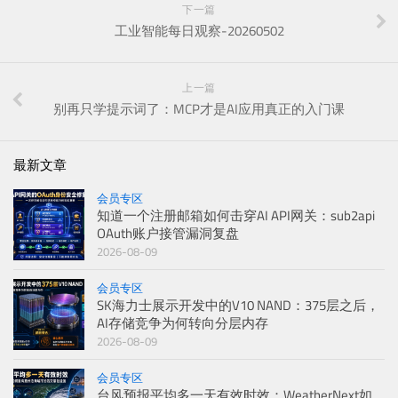
下一篇
工业智能每日观察-20260502
上一篇
别再只学提示词了：MCP才是AI应用真正的入门课
最新文章
会员专区
知道一个注册邮箱如何击穿AI API网关：sub2api
OAuth账户接管漏洞复盘
2026-08-09
会员专区
SK海力士展示开发中的V10 NAND：375层之后，
AI存储竞争为何转向分层内存
2026-08-09
会员专区
台风预报平均多一天有效时效：WeatherNext如