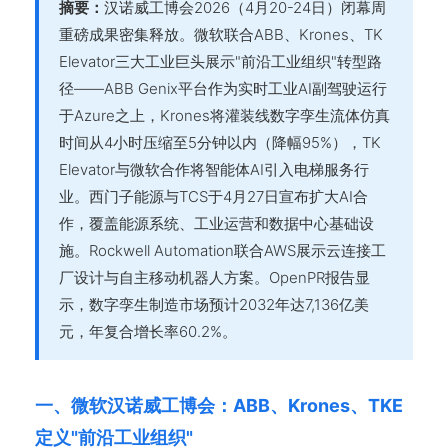
摘要：
汉诺威工博会2026（4月20-24日）闭幕周
重磅成果密集释放。微软联合ABB、Krones、TK
Elevator三大工业巨头展示"前沿工业组织"转型路
径——ABB Genix平台作为实时工业AI副驾驶运行
于Azure之上，Krones将灌装线数字孪生流体仿真
时间从4小时压缩至5分钟以内（降幅95%），TK
Elevator与微软合作将智能体AI引入电梯服务行
业。西门子能源与TCS于4月27日宣布扩大AI合
作，覆盖能源系统、工业运营和数据中心基础设
施。Rockwell Automation联合AWS展示云连接工
厂设计与自主移动机器人方案。OpenPR报告显
示，数字孪生制造市场预计2032年达7,136亿美
元，年复合增长率60.2%。
一、微软汉诺威工博会：ABB、Krones、TKE
定义"前沿工业组织"