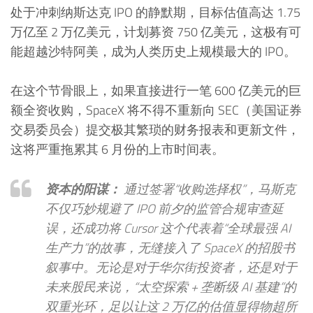
处于冲刺纳斯达克 IPO 的静默期，目标估值高达 1.75
万亿至 2 万亿美元，计划募资 750 亿美元，这极有可
能超越沙特阿美，成为人类历史上规模最大的 IPO。
在这个节骨眼上，如果直接进行一笔 600 亿美元的巨
额全资收购，SpaceX 将不得不重新向 SEC（美国证券
交易委员会）提交极其繁琐的财务报表和更新文件，
这将严重拖累其 6 月份的上市时间表。
资本的阳谋：
通过签署“收购选择权”，马斯克
不仅巧妙规避了 IPO 前夕的监管合规审查延
误，还成功将 Cursor 这个代表着“全球最强 AI
生产力”的故事，无缝接入了 SpaceX 的招股书
叙事中。无论是对于华尔街投资者，还是对于
未来股民来说，“太空探索 + 垄断级 AI 基建”的
双重光环，足以让这 2 万亿的估值显得物超所