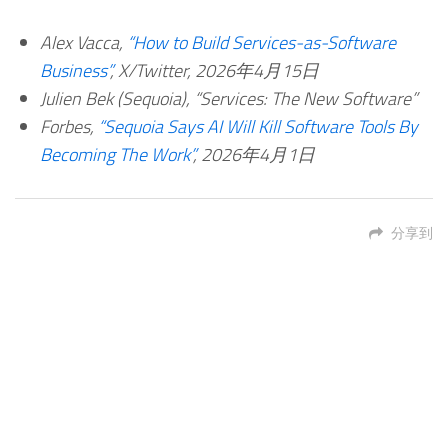
Alex Vacca,
“How to Build Services-as-Software
Business”
, X/Twitter, 2026年4月15日
Julien Bek (Sequoia), “Services: The New Software”
Forbes,
“Sequoia Says AI Will Kill Software Tools By
Becoming The Work”
, 2026年4月1日
分享到