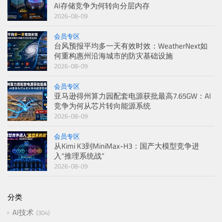
AI存储竞争为何转向分层内存
2026-08-09
会员专区
台风预报平均多一天有效时效：WeatherNext如
何重构惠州沿海城市的防灾基础设施
2026-08-09
会员专区
亚马逊得州算力园配套电源获批最高7.65GW：AI
竞争为何从芯片转向能源系统
2026-08-09
会员专区
从Kimi K3到MiniMax-H3：国产大模型竞争进
入“推理系统战”
2026-08-09
分类
AI技术
304