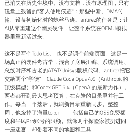
已消失在历史尘埃中。没有文档，没有原理图，只有
磁盘上残留的"客人使用痕迹"：那些中断、DMA传
输、设备初始化时的蛛丝马迹。antirez的任务是：让
AI从零重建这个幽灵硬件，让整个系统在QEMU模拟
器里重新活过来。
这不是写个Todo List，也不是调个前端页面。这是一
场真正的硬件考古学，混合了底层汇编、系统调用、
总线时序和古老的AT&T/Unisys版权代码。antirez把它
交给两个"学徒"：Claude Code Opus 4.6（Anthropic的
顶级模型）和Codex GPT 5.4（OpenAI的最新力作）。
两者都开到最大思考预算，在克隆的目录里并行工
作。每当一个落后，就刷新目录重新同步。整整一
周，他烧掉了海量token——包括自己的OSS免费额
度和平民Pro账号的限额。就像两个探险家被扔进同
一座迷宫，却带着不同的地图和工具。