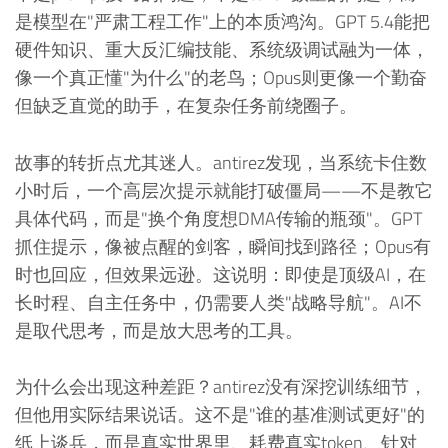
是模型在"严肃工程工作"上的本质鸿沟。GPT 5.4能把
硬件知识、重大反汇编技能、系统级调试融为一体，
像一个真正懂"为什么"的老鸟；Opus则更像一个勤奋
但缺乏直觉的助手，在复杂任务前绕圈子。
故事的转折点尤其迷人。antirez发现，当系统卡住数
小时后，一个高层次提示就能打破僵局——不是教它
具体代码，而是"换个角度想DMA传输的瓶颈"。GPT
抓住提示，像被点醒的剑客，瞬间找到路径；Opus有
时也回应，但效果远逊。这说明：即使是顶级AI，在
长时程、自主任务中，仍需要人类"战略导航"。AI不
是取代思考，而是放大思考的工具。
为什么会出现这种差距？antirez没有深挖训练细节，
但他用实际结果说话。这不是"谁的基准测试更好"的
纸上谈兵，而是真实世界里、耗费真实token、针对