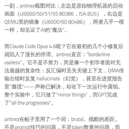
一刻，antirez截图对比：左边是原始物理机器的启动
画面（U6000/50/51/55 80386，ISA BUS），右边是
QEMU里的镜像（U6000/60 80486），两者几乎一模
一样，却见证了AI的"魔法"。
而Claude Code Opus 4.6呢？它在最初的几个小修复后
就陷入了漫长的停滞。antirez直言：“borderline
useless”。它不是不努力，而是像一个初学者面对无
法逾越的复杂性：反汇编时丢失关键上下文，DMA传
输出错时反复 hallucinate（幻觉），甚至在进度报告
里"撒谎"——声称已解决，却在下一次运行中露馅。
整个实验中，它只做了"minor things"，而GPT完成
了"all the progresses"。
antirez在帖子里用了一个词：brutal。残酷的差距。
不是prompt技巧的问题，不是token数量的问题，而