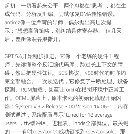
起初，一切看起来公平。两个AI都在"思考"，都在生
成代码、分析反汇编、尝试修复DMA传输错误。
antirez像一位严苛的导师，偶尔抛出高层次提
示："想想高阶策略，别纠结具体寄存器。"但几天
后，差距像裂谷般撕开。
GPT 5.4开始稳步推进。它像一个老练的硬件工程
师，先读懂整个反汇编代码库，跨过长上下文的障
碍，然后把硬件知识、SCSI协议、486时代的时序约
束全部融合。一次次迭代，它修复了中断处理、设备
探测、ROM加载，甚至让fork()在模拟环境中正常工
作。QEMU屏幕上，原本卡死的初始化流程开始闪
烁：System V.3.2 Release 3.00 Version 14.06-1，内存
测试通过，系统配置显示"tuned for 18 average
users"，tty缓冲区、进程表、inode全部就位。最关键
的——有时/dev/con00成功链接到/dev/console。那