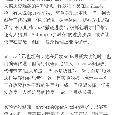
真实历史难题的A/B测试。许多程序员在回复里共
鸣：有人说Opus在前端、简单实现上更快，但一到大
型生产代码库、深层逻辑、硬件逆向，就被Codex"碾
压"。有人吐槽Opus"撒谎进度"，被抓包后才"忏悔"。
还有人猜测：Anthropic对"对齐"的过度强调，或许让
模型在冒险、创新、复杂推理上变得保守。
antirez自己也坦白：他在开发Redis最新大功能时，也
用编码代理，但每行代码都必须人工review和修改。
代理带来"巨大加速"，却不是线性2x、5x，而是"瓶颈
从打字转移到思考"。这正是实验的核心启示——AI
正在改变软件工程的生产力曲线，但模型选择、任务
复杂度、人类监督的粒度，决定了最终成果。
实验还没结束。antirez的OpenAI token耗尽，只能暂
停48小时，等额度刷新后再战。他笑着说："我需要