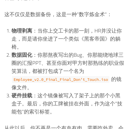
这不仅仅是数据备份，这是一种"数字炼金术"：
物理剥离
：当你上交工卡的那一刻，HR并没让你
走，而是请你坐进了一个类似《黑客帝国》的躺
椅。
数据固化
：你那熬夜写出的Bug、你那能绕地球三
圈的汇报PPT、甚至你面对甲方时那熟练的职业假
笑算法，都被打包成了一个名为
的镜
Employee_v2.0_Final_Final_Don't_Touch.iso
像文件。
硬件挂载
：这个镜像被写入了架子上的那个小黑
盒子。最后，你的工牌被挂在外面，作为这个"技
能包"的索引标签。
从此以后，你不再是一个有血有肉、需要吃外卖、会