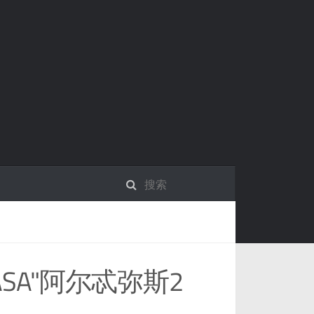
SA"阿尔忒弥斯2