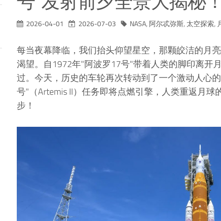
号"发射前夕全景大揭秘
2026-04-01
2026-07-03
NASA
,
阿尔忒弥斯
,
太空探索
,
每当夜幕降临，我们抬头仰望星空，那颗皎洁的月亮
渴望。自1972年"阿波罗17号"带着人类的脚印离
过。今天，历史的车轮再次转动到了一个激动人心的节
号"（Artemis II）任务即将点燃引擎，人类重返
步！