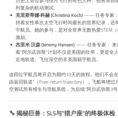
历史上首位参与绕月飞行的有色人种。他将亲自操
列复杂的机动测试。
克里斯蒂娜·科赫 (Christina Koch)
—— 任务专家
持着女性单次太空飞行时间最长的世界纪录，还
宇航员。她的参与，是对全世界无数热爱STEM
激励。
杰里米·汉森 (Jeremy Hansen)
—— 任务专家： 来
着"阿尔忒弥斯"计划不仅是美国的壮举，更是全
近地轨道、飞往深空的非美国籍宇航员。
这四位宇航员将开启为期约10天的旅程。他们不会
由返回轨道"（Free-return trajectory），
空测试所有维生与导航系统，为后续"阿尔忒弥斯3号
🔧 揭秘巨兽：SLS与"猎户座"的终极体检