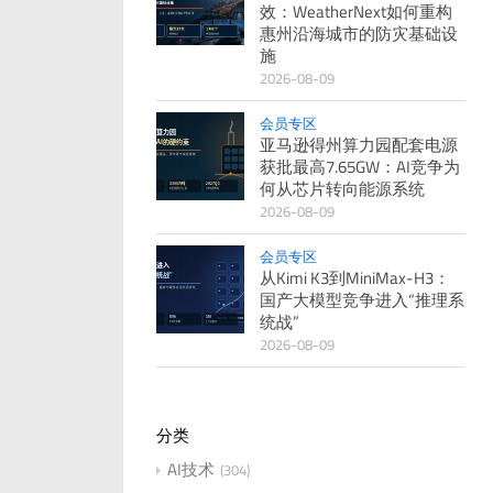
效：WeatherNext如何重构
惠州沿海城市的防灾基础设
施
2026-08-09
会员专区
亚马逊得州算力园配套电源
获批最高7.65GW：AI竞争为
何从芯片转向能源系统
2026-08-09
会员专区
从Kimi K3到MiniMax-H3：
国产大模型竞争进入“推理系
统战”
2026-08-09
分类
AI技术
304