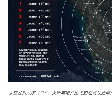
太空发射系统（SLS）火箭与猎户座飞船在肯尼迪航天