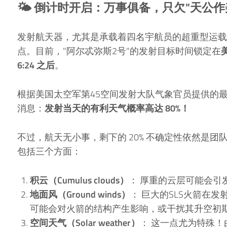
🌤 倒计时开启：万事俱备，只欠"天公作
发射航天器，尤其是承载着四名宇航员的超重型运载
点。目前，"阿尔忒弥斯2号"的发射目标时间锁定在
6:24 之后
。
根据美国太空军第45空间发射大队气象官员提供的
消息：
发射当天的有利天气概率高达 80%！
不过，航天无小事，剩下的 20% 不确定性依然是团
包括三个方面：
积云（Cumulus clouds）
： 厚重的云层可能会引
地面风（Ground winds）
： 巨大的SLS火箭在
可能会对火箭的结构产生影响，或干扰其升空初
空间天气（Solar weather）
： 这一点尤为特殊