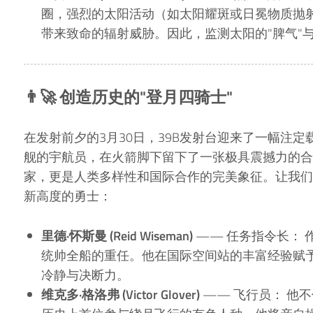
圈，强烈的太阳活动（如太阳耀斑或日冕物质抛
带来致命的辐射威胁。因此，监测太阳的"脾气"
👨‍🚀 创造历史的"登月四骑士"
在发射前夕的3月30日，39B发射台迎来了一幅注
舰的宇航员，在火箭脚下留下了一张极具震撼力的合
家，更是人类多样性和国际合作的完美象征。让我们
新高度的勇士：
里德·怀斯曼 (Reid Wiseman)
—— 任务指令长： 
统帅全船的重任。他在国际空间站的丰富经验赋
冷静与决断力。
维克多·格洛弗 (Victor Glover)
—— 飞行员： 他