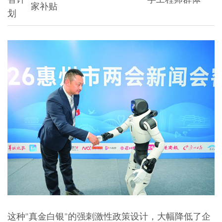
家补贴
划
这种"真金白银"的强刺激性政策设计，大幅降低了企