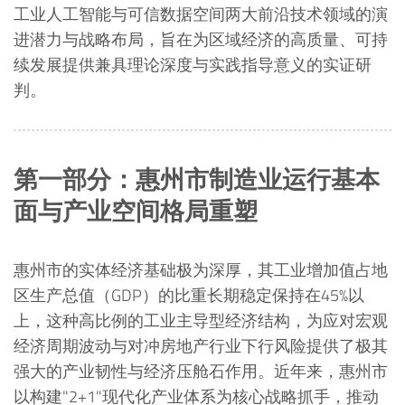
工业人工智能与可信数据空间两大前沿技术领域的演
进潜力与战略布局，旨在为区域经济的高质量、可持
续发展提供兼具理论深度与实践指导意义的实证研
判。
第一部分：惠州市制造业运行基本
面与产业空间格局重塑
惠州市的实体经济基础极为深厚，其工业增加值占地
区生产总值（GDP）的比重长期稳定保持在45%以
上，这种高比例的工业主导型经济结构，为应对宏观
经济周期波动与对冲房地产行业下行风险提供了极其
强大的产业韧性与经济压舱石作用。近年来，惠州市
以构建"2+1"现代化产业体系为核心战略抓手，推动