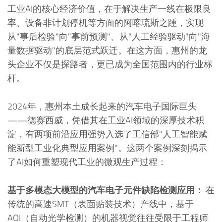
工业AI的核心经济价值，在于解决生产一线在极限良
率、设备非计划停机等方面的阿喀琉斯之踵，实现
从"事后检验"向"事前预测"、从"人工经验驱动"向"海
量数据驱动"的底层范式跃迁。在这方面，惠州的龙
头企业不仅是探路者，更已成为全国范围内的行业标
杆。
2024年，惠州本土成长起来的汽车电子国际巨头
——德赛西威，凭借其在工业AI领域的深厚技术积
淀，有两项前沿应用强势入选了工信部"人工智能赋
能新型工业化典型应用案例"。这两个案例深刻揭示
了AI如何重塑现代工业的微观生产过程：
基于多模态大模型的汽车电子元件缺陷检测应用：
在
传统的高速SMT（表面贴装技术）产线中，基于
AOI（自动光学检测）的机器视觉往往受限于工程师