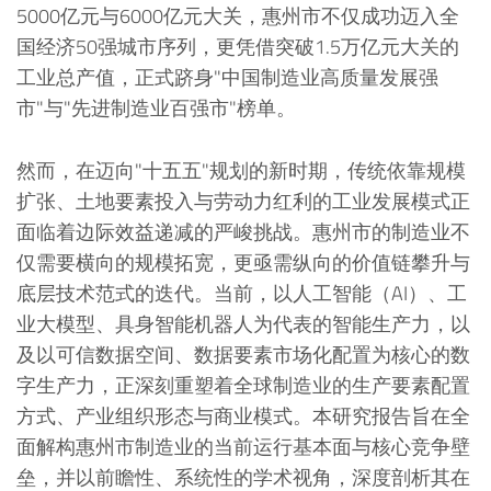
5000亿元与6000亿元大关，惠州市不仅成功迈入全
国经济50强城市序列，更凭借突破1.5万亿元大关的
工业总产值，正式跻身"中国制造业高质量发展强
市"与"先进制造业百强市"榜单。
然而，在迈向"十五五"规划的新时期，传统依靠规模
扩张、土地要素投入与劳动力红利的工业发展模式正
面临着边际效益递减的严峻挑战。惠州市的制造业不
仅需要横向的规模拓宽，更亟需纵向的价值链攀升与
底层技术范式的迭代。当前，以人工智能（AI）、工
业大模型、具身智能机器人为代表的智能生产力，以
及以可信数据空间、数据要素市场化配置为核心的数
字生产力，正深刻重塑着全球制造业的生产要素配置
方式、产业组织形态与商业模式。本研究报告旨在全
面解构惠州市制造业的当前运行基本面与核心竞争壁
垒，并以前瞻性、系统性的学术视角，深度剖析其在