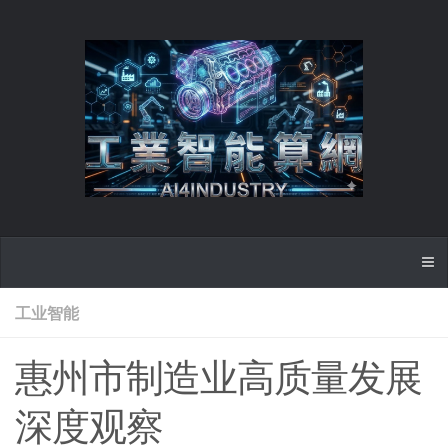
工业智能
惠州市制造业高质量发展
深度观察