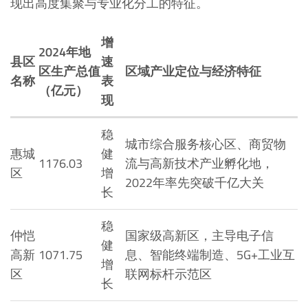
现出高度集聚与专业化分工的特征。
增
2024年地
县区
速
区生产总值
区域产业定位与经济特征
名称
表
（亿元）
现
稳
城市综合服务核心区、商贸物
惠城
健
1176.03
流与高新技术产业孵化地，
区
增
2022年率先突破千亿大关
长
稳
仲恺
国家级高新区，主导电子信
健
高新
1071.75
息、智能终端制造、5G+工业互
增
区
联网标杆示范区
长