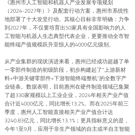
《惠州市人工智能和机器人产业发展专项规划
（2024-2027年）》及配套行动方案，惠州市系统性
地部署了十大攻坚行动。其核心目标非常明确：力争
到2027年，不仅要培育出50家具有全国影响力的人
工智能与机器人生态典型代表企业，更要推动全市智
能终端产值规模跃升至惊人的4000亿元级别。
从产业集群的现状演进来看，惠州已经成功超越了单
一零部件制造的初级阶段，初步构建起了"上游新材
料+中游关键零部件+下游智能终端整机"的全数字产
业链条。数据表明，目前惠州在硬件制造领域已集聚
了超330家规模以上工业企业，2024年相关产业产值
合计近4000亿元，同比增长13.2%。而在2025年前三
季度，惠州人工智能直接相关产业产值合计达
3240.83亿元，同比增长13.1%；更具指标意义的是，
今年1至9月，应用于非生产领域的自主或半自主智能