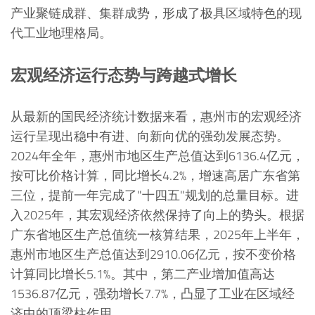
产业聚链成群、集群成势，形成了极具区域特色的现
代工业地理格局。
宏观经济运行态势与跨越式增长
从最新的国民经济统计数据来看，惠州市的宏观经济
运行呈现出稳中有进、向新向优的强劲发展态势。
2024年全年，惠州市地区生产总值达到6136.4亿元，
按可比价格计算，同比增长4.2%，增速高居广东省第
三位，提前一年完成了"十四五"规划的总量目标。进
入2025年，其宏观经济依然保持了向上的势头。根据
广东省地区生产总值统一核算结果，2025年上半年，
惠州市地区生产总值达到2910.06亿元，按不变价格
计算同比增长5.1%。其中，第二产业增加值高达
1536.87亿元，强劲增长7.7%，凸显了工业在区域经
济中的顶梁柱作用。