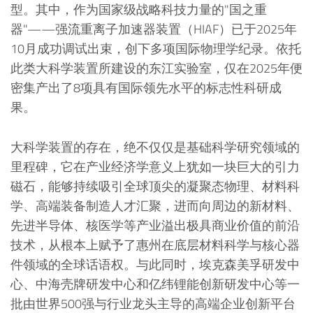
型。其中，作为国家级战略科技力量的"国之重
器"——强流重离子加速器装置（HIAF）已于2025年
10月成功调试出束，创下多项国际物理学纪录。依托
此类大科学装置所建设的东江实验室，仅在2025年便
密集产出了8项具有国际领先水平的标志性科研成
果。
大科学装置的存在，绝不仅仅是基础科学研究领域的
里程碑，它在产业经济学意义上犹如一块巨大的引力
磁石，能够持续吸引全球顶尖的凝聚态物理、材料科
学、高端装备制造人才汇聚，进而向周边的新材料、
先进半导体、核医学等产业溢出极具商业价值的前沿
技术，从根本上赋予了惠州在底层材料科学与核心器
件领域的全球话语权。与此同时，埃克森美孚研发中
心、中海壳牌研发中心和亿纬锂能创新研发中心等一
批由世界500强与行业龙头主导的高端企业创新平台