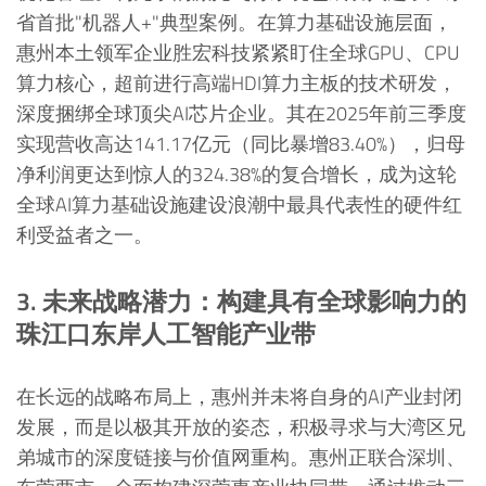
省首批"机器人+"典型案例。在算力基础设施层面，
惠州本土领军企业胜宏科技紧紧盯住全球GPU、CPU
算力核心，超前进行高端HDI算力主板的技术研发，
深度捆绑全球顶尖AI芯片企业。其在2025年前三季度
实现营收高达141.17亿元（同比暴增83.40%），归母
净利润更达到惊人的324.38%的复合增长，成为这轮
全球AI算力基础设施建设浪潮中最具代表性的硬件红
利受益者之一。
3. 未来战略潜力：构建具有全球影响力的
珠江口东岸人工智能产业带
在长远的战略布局上，惠州并未将自身的AI产业封闭
发展，而是以极其开放的姿态，积极寻求与大湾区兄
弟城市的深度链接与价值网重构。惠州正联合深圳、