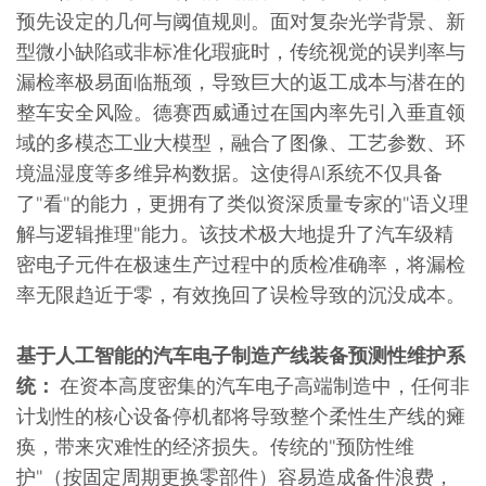
预先设定的几何与阈值规则。面对复杂光学背景、新
型微小缺陷或非标准化瑕疵时，传统视觉的误判率与
漏检率极易面临瓶颈，导致巨大的返工成本与潜在的
整车安全风险。德赛西威通过在国内率先引入垂直领
域的多模态工业大模型，融合了图像、工艺参数、环
境温湿度等多维异构数据。这使得AI系统不仅具备
了"看"的能力，更拥有了类似资深质量专家的"语义理
解与逻辑推理"能力。该技术极大地提升了汽车级精
密电子元件在极速生产过程中的质检准确率，将漏检
率无限趋近于零，有效挽回了误检导致的沉没成本。
基于人工智能的汽车电子制造产线装备预测性维护系
统：
在资本高度密集的汽车电子高端制造中，任何非
计划性的核心设备停机都将导致整个柔性生产线的瘫
痪，带来灾难性的经济损失。传统的"预防性维
护"（按固定周期更换零部件）容易造成备件浪费，