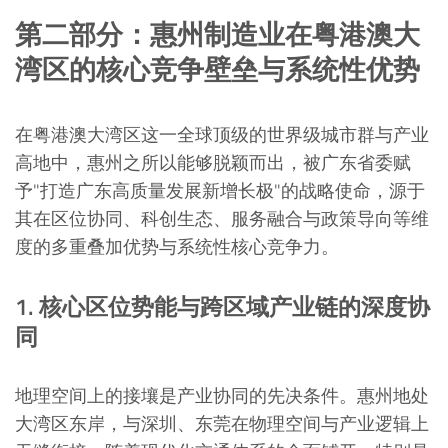
第二部分：惠州制造业在粤港澳大
湾区的核心竞争壁垒与系统性优势
在粤港澳大湾区这一全球顶级的世界级城市群与产业
高地中，惠州之所以能够脱颖而出，被广东省委赋
予"打造广东高质量发展新增长极"的战略使命，源于
其在区位协同、科创生态、服务融合与政策导向等维
度的多重叠加优势与系统性核心竞争力。
1. 核心区位势能与跨区域产业链的深度协
同
地理空间上的接壤是产业协同的先决条件。惠州地处
大湾区东岸，与深圳、东莞在物理空间与产业逻辑上