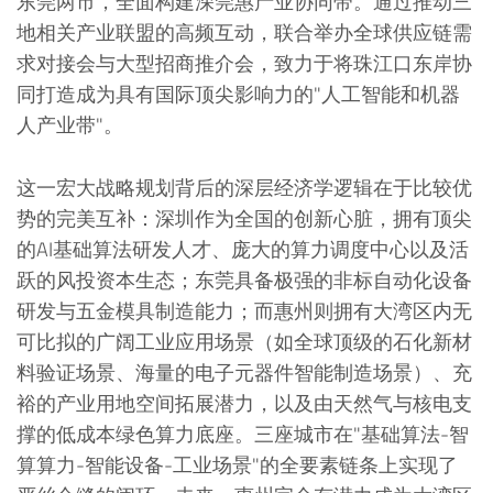
东莞两市，全面构建深莞惠产业协同带。通过推动三
地相关产业联盟的高频互动，联合举办全球供应链需
求对接会与大型招商推介会，致力于将珠江口东岸协
同打造成为具有国际顶尖影响力的"人工智能和机器
人产业带"。
这一宏大战略规划背后的深层经济学逻辑在于比较优
势的完美互补：深圳作为全国的创新心脏，拥有顶尖
的AI基础算法研发人才、庞大的算力调度中心以及活
跃的风投资本生态；东莞具备极强的非标自动化设备
研发与五金模具制造能力；而惠州则拥有大湾区内无
可比拟的广阔工业应用场景（如全球顶级的石化新材
料验证场景、海量的电子元器件智能制造场景）、充
裕的产业用地空间拓展潜力，以及由天然气与核电支
撑的低成本绿色算力底座。三座城市在"基础算法-智
算算力-智能设备-工业场景"的全要素链条上实现了