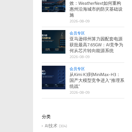
效：WeatherNext如何重构
惠州沿海城市的防灾基础设
施
2026-08-09
会员专区
亚马逊得州算力园配套电源
获批最高7.65GW：AI竞争为
何从芯片转向能源系统
2026-08-09
会员专区
从Kimi K3到MiniMax-H3：
国产大模型竞争进入“推理系
统战”
2026-08-09
分类
AI技术
304