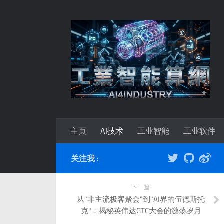
主页
AI技术
工业智能
工业软件
关注我 :
下一篇
从"非主流极客聚会"到"AI界的伍德斯托
克"：揭秘英伟达GTC大会的激荡岁月