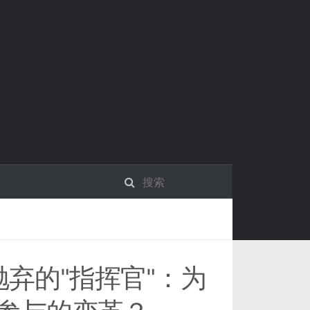
抛弃的"指挥官"：为