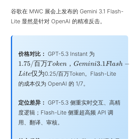
谷歌在 MWC 展会上发布的 Gemini 3.1 Flash-
Lite 显然是针对 OpenAI 的精准反击。
1.75/百
价格对比：
GPT-5.3 Instant 为
万
1.75/
百万
，
3.1
−
T
o
k
e
n
G
e
mini
Fl
a
s
h
Token，
仅为
0.25/百万Token。Flash-Lite
L
i
t
e
Gemini
的成本仅为 OpenAI 的 1/7。
3.1
Flash-
Lite 仅
定位差异：
GPT-5.3 侧重实时交互、高精
为
度逻辑；Flash-Lite 侧重超高频 API 调
用、翻译、审核。