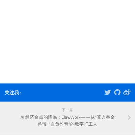
关注我 :
下一篇
AI 经济奇点的降临：ClawWork——从"算力吞金
兽"到"自负盈亏"的数字打工人