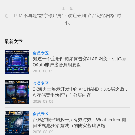
上一篇
PLM 不再是"数字停尸房"：欢迎来到"产品记忆网格"时
代
最新文章
会员专区
知道一个注册邮箱如何击穿AI API网关：sub2api
OAuth账户接管漏洞复盘
2026-08-09
会员专区
SK海力士展示开发中的V10 NAND：375层之后，
AI存储竞争为何转向分层内存
2026-08-09
会员专区
台风预报平均多一天有效时效：WeatherNext如
何重构惠州沿海城市的防灾基础设施
2026-08-09