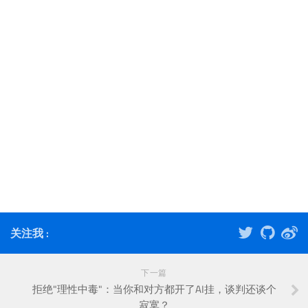
关注我 :
下一篇
拒绝"理性中毒"：当你和对方都开了AI挂，谈判还谈个
寂寞？