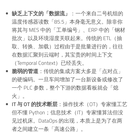
缺乏上下文的「数据流」
：一个来自二号机组的
温度传感器读数「85.5」本身毫无意义。除非你
将其与 MES 中的「工单编号」、ERP 中的「钢材
批次」以及环境湿度关联起来。传统的 ETL（抽
取、转换、加载）过程由于是批量进行的，往往
在数据汇聚到云端时，其宝贵的时间上下文
（Temporal Context）已经丢失。
脆弱的管道
：传统的集成方案大多是「点对点」
的硬编码。一旦车间增加了一台新设备或修改了
一个 PLC 参数，整个下游的数据看板就会「熄
火」。
IT 与 OT 的技术断层
：操作技术（OT）专家懂工艺
但不懂 Python；信息技术（IT）专家懂算法但没
见过机床。DataOps 的出现，本质上是为了在两
者之间建立一条「高速公路」。