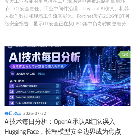
今天工业智能的重点落在工厂现场更容易被忽略的底层环
节：OT安全责任、工业中间件治理、Physical AI仿真、机器
人操作数据和现场工作流智能体。Fortinet发布2026年OT网
络安全报告，显示OT安全正在从CISO集中负责转向更细分
的专业责任和长期治理。Automation.com的最新专题指出，
MQTT主题、OPC标签映射和数据转换管道已经在事实上影
响工厂行为，但很多企业没有把它们纳入变更管理。NVIDIA
在Hugging Face发布Physical AI仿真综述，把训练计算机、
0
仿真计算机和机器人边缘计算机分为三层。Pollen Robotics
的Grabette试图用手持夹爪和浏览器处理降低机器人操作数
据采集门槛。工业AI落地的核心不只在模型，也在中间层、
数据层、验证层和安全责任层。
每日动态
2026-07-22
AI技术每日分析：OpenAI承认AI红队误入
Hugging Face，长程模型安全边界成为焦点