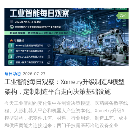
验；Anthropic把Economic Index接入Claude，并启动面向AI
经济影响干预研究的2亿美元基金；三星则在折叠屏、手表
和智能眼镜上推进情境化AI。
0
每日动态
2026-07-23
工业智能每日观察：Xometry升级制造AI模型
架构，定制制造平台走向决策基础设施
今天工业智能的变化集中在制造决策模型、医药装备数字线
程、人形机器人平台和机器人产业资本化。Xometry升级AI
模型架构，把零件几何、材料、行业用途、制造工艺、成本
和供应商能力连接起来；西门子披露医药冷链设备企业
Single Use Support通过Designcenter与Teamcenter缩短设计