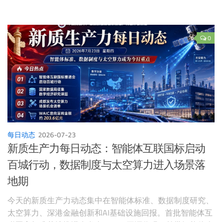
和定制周期；Generative Bionics发布模块化工业人形机器人
平台Gene.01；机器人融资方面，BRINC、Microagi、
Monumental、Walden Robotics和Xynova在无人机、机器人
0
学习、建筑自动化、通用机器人及灵巧手供应链上获得大额
融资。
每日动态
2026-07-23
新质生产力每日动态：智能体互联国标启动
百城行动，数据制度与太空算力进入场景落
地期
今天的新质生产力动态集中在智能体标准、数据制度研究、
太空算力、深港金融创新和AI基础设施回报。首批智能体互