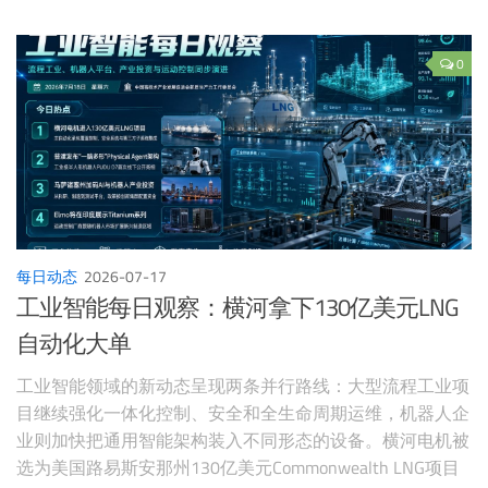
然资源部和水利部印发海水淡化产业行动方案，提出到
2030年全国工程总规模达到每日450万吨以上。
0
每日动态
2026-07-17
工业智能每日观察：横河拿下130亿美元LNG
自动化大单
工业智能领域的新动态呈现两条并行路线：大型流程工业项
目继续强化一体化控制、安全和全生命周期运维，机器人企
业则加快把通用智能架构装入不同形态的设备。横河电机被
选为美国路易斯安那州130亿美元Commonwealth LNG项目