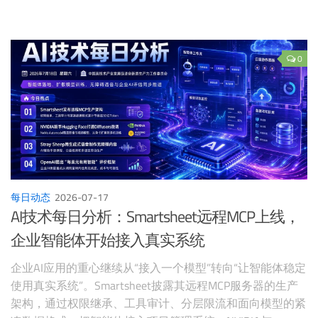
的主自动化承包商，将负责集成控制与安全系统以及第三方
子系统。普渡机器人在世界人工智能大会展示“一脑多
形”Physical Agent架构，工业级半人形机器人PUDU D7首次
线下公开亮相。美国马萨诸塞州众议院通过的经济发展债券
0
法案提出面向AI、机器人、大学科研和制造设施的组合投
资。Elmo Motion Control则准备在印度自动化展推出
Titanium系列并扩展渠道。
每日动态
2026-07-17
AI技术每日分析：Smartsheet远程MCP上线，
企业智能体开始接入真实系统
企业AI应用的重心继续从“接入一个模型”转向“让智能体稳定
使用真实系统”。Smartsheet披露其远程MCP服务器的生产
架构，通过权限继承、工具审计、分层限流和面向模型的紧