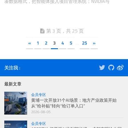
凑数据格式，把智能体接入项目管理系统；NVIDIA与
Hugging Face把NeMo Automodel接入Diffusers生态，使图像
和视频扩散模型能够在不转换检查点、不重写模型的情况
下，从单机LoRA扩展到多机全量微调。语音AI的应用范围也
在扩大，保加利亚社会企业Stray Sheep使用生成式语音制
第 3 页，共 25 页
作手语课程和无障碍视频。OpenAI同日提出以“每美元获得
«
1
2
3
4
5
25
»
…
的有用智能”衡量企业AI。
关注我 :
最新文章
会员专区
黄埔一次开放31个AI场景：地方产业政策开始
从“给补贴”转向“给订单入口”
2026-08-05
会员专区