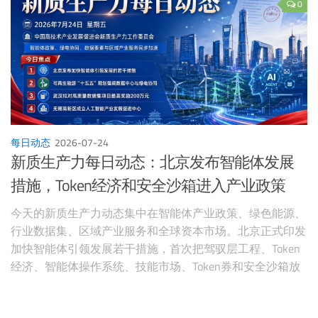
示，88%的受访企业已经部分或全面集成AI，56%正在使用
0
智能体AI，但数据连接、人才和安全投入仍是主要约束。日
本政府支持的Noetra则计划采购27500颗NVIDIA Rubin芯
片，建设面向机器人基础模型的本土算力。工业AI正在从单
个应用扩展为工厂等级、工程数据、资本支出和国家基础设
施共同推进的体系。
每日动态
2026-07-24
新质生产力每日动态：北京发布智能体发展
措施，Token经济和安全沙箱进入产业政策
今天的新质生产力动态集中在智能体产业政策、绿色能源、
行业数据集、区域产业服务和全球资本市场。北京正式印发
加快智能体引领发展若干措施，首次把驾驭层工程、Token
经济、智能体操作系统、技能市场、Token券和安全沙箱放
进完整政策体系。国家发展改革委解读可再生能源“十五
五”规划，提出数据中心与可再生能源协同布局、绿电直