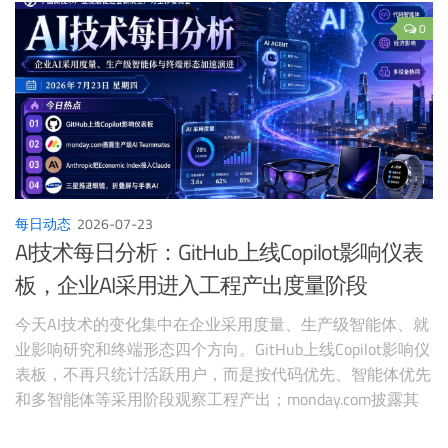
连、AI功率预测和新能源市场智能决策。武汉公开征求高质
量数据集支持政策，单个项目最高奖励200万元。无锡高新
0
区成立人工智能产业发展促进中心，整合算力、Token、工
具链和智能体资源。国际市场上，Alphabet提高资本开支预
期后股价下跌7%，纳斯达克跌2.15%，同时布伦特原油突破
100美元，AI投资回报与能源成本成为同一市场压力。
每日动态
2026-07-23
AI技术每日分析：GitHub上线Copilot影响仪表
板，企业AI采用进入工程产出度量阶段
今天AI技术的变化集中在企业采用度量、生产级智能体、就
业影响研究和终端形态四个方向。GitHub上线Copilot影响仪
表板，不再只统计活跃用户，而是按代码优先、智能体优先
和多智能体等采用阶段观察工程产出；monday.com披露其
在十年代码库和数百万用户环境中运行AI Teammates的经