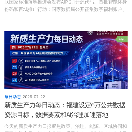
联国家标准落地推进会发布AIP 2.1开源代码、首批智能体身
份码和百城推广行动；国家数据局公开征集数字福利账户、
城市全域数字化转型和“六张网”融合等研究课题；成都举行
太空算力产业生态大会并发布场景机会清单；深圳与香港启
动金融创新大赛；世界人工智能大会披露意向采购金额约
203.6亿元。全球市场上，AMD与Anthropic签订最高2GW算
0
力合作，大型科技企业资本开支增速开始超过现金流增长。
每日动态
2026-07-22
新质生产力每日动态：福建设定6万公共数据
资源目标，数据要素和AI治理加速落地
今天的新质生产力日报聚焦政策、治理、能源、区域协同和