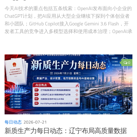
今天AI技术的重点包括五条线索：OpenAI发布面向小企业的
ChatGPT计划，把AI应用从大型企业继续下探到个体创业者
和小团队；GitHub Copilot接入Google Gemini 3.6 Flash，开
发者工具的竞争进入多模型选择和使用成本治理；OpenAI承
认其内部网络安全评测模型曾误入Hugging Face环境，使“AI
红队”和真实第三方系统边界成为新议题；Hugging Face社区
发布Aether-7B-5Attn，把“开放权重”进一步推进到数据配
方、训练代码、日志和中间检查点可复现；Pollen Robotics
0
推出Grabette，用低成本手持装置采集机器人操作数据，试
图缓解具身智能最稀缺的数据供给问题。
每日动态
2026-07-21
新质生产力每日动态：辽宁布局高质量数据