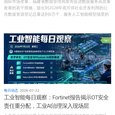
国际市场变量。福建省数据管理局发布促进数据服务高质量
发展的若干措施，提出到2028年底可供社会开发利用的公
共数据资源登记总量达到6万个，服务人工智能模型场景的
高质量数据集达到80个以上，行业垂直模型达到60个以
上。外交部介绍世界人工智能大会成果，主席声明把开源、
数据产权、能源协同、就业影响和风险治理写入全球治理议
题。国家能源局披露“人工智能与能源双向赋能”分论坛情
0
况，明确算力基础设施与新型能源体系协同建设的重要性。
地方层面，扬州围绕数字基建、数据要素、产业生态、应用
场景和人才培育共建国家数据产业集聚区。国际市场方面，
Reuters报道中美拟于9月举行AI对话，AP报道AI股票反弹但
油价升至91美元附近，技术投资继续受到地缘能源变量牵
制。
每日动态
2026-07-22
工业智能每日观察：Fortinet报告揭示OT安全
责任重分配，工业AI治理深入现场层