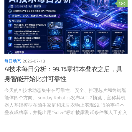
0
每日动态
2026-07-18
AI技术每日分析：99.1%零样本叠衣之后，具
身智能开始比拼可靠性
今天的AI技术动态集中在可靠性、安全、推理芯片和终端智
能体四个方向。Sunday Robotics发布ACT-2预览，宣称其机
器人基础模型在陌生家庭和未见衣物上实现99.1%的零样本
叠衣成功率，并提出用“Solve”标准披露测试条件和人工介入
程度。Capital One开源VulnHunter，把攻击路径推演、反证
机制和代码修复建议组合成面向开发者的智能体安全工具。