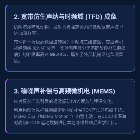
2. 宽带仿生声纳与时频域 (TFD) 成像
仿照海洋哺乳动物，发射具极强穿透力的低频宽带声波 (1
MHz采样率)。
软件将十万级高频回波转换为时频域二维谱图，交由卷积
神经网络 (CNN) 处理。实验表明其分类不同阶段材质磨损
病灶的准确率高达
98.44%
，填补了外部机械退化监测盲
区。
3. 磁噪声补偿与高频微机电 (MEMS)
应对复杂洋流引发的涡激振动(VIV)疲劳与埋深变化。
利用物理信息神经网络(PINNs)补偿ROV产生的电磁干扰。
MEMS节点（如SMS Motion™）内置电池，在3000米深海
对高频6-DOF运动数据进行本地降维处理后声学回传。