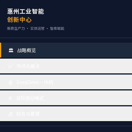
惠州工业智能
创新中心
新质生产力 · 实体运营 · 智库赋能
🏛️
战略概览
📈
市场与痛点
🤖
DeepSeek一体机
⚙️
双轮驱动模式
💰
财务与愿景